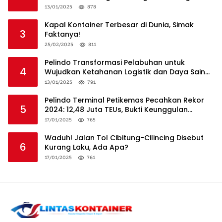
13/01/2025
878
Kapal Kontainer Terbesar di Dunia, Simak
3
Faktanya!
25/02/2025
811
Pelindo Transformasi Pelabuhan untuk
4
Wujudkan Ketahanan Logistik dan Daya Saing
Global
13/01/2025
791
Pelindo Terminal Petikemas Pecahkan Rekor
5
2024: 12,48 Juta TEUs, Bukti Keunggulan
Logistik Nasional
17/01/2025
765
Waduh! Jalan Tol Cibitung-Cilincing Disebut
6
Kurang Laku, Ada Apa?
17/01/2025
761