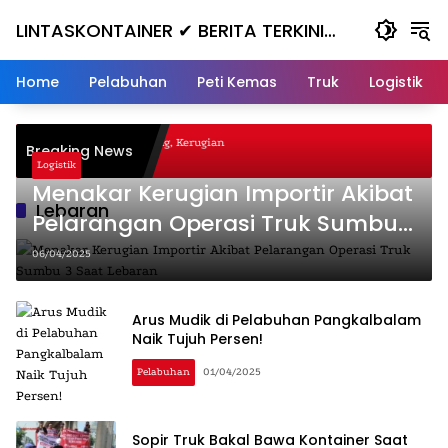
Skip
LINTASKONTAINER ✔ BERITA TERKINI
to
content
KONTAINER TERBARU HARI INI
Home
Pelabuhan
Peti Kemas
Truk
Logistik
al Nanjak, Masuk ke Jurang, Kerugian
Breaking News
a
Logistik
Menakar Kerugian Importir Akibat
Lebaran
Pelarangan Operasi Truk Sumbu
3 Saat Lebaran
06/04/2025
Arus Mudik di Pelabuhan Pangkalbalam
Naik Tujuh Persen!
Pelabuhan
01/04/2025
Sopir Truk Bakal Bawa Kontainer Saat