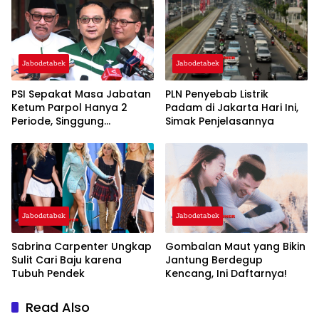
Jabodetabek
Jabodetabek
PSI Sepakat Masa Jabatan
PLN Penyebab Listrik
Ketum Parpol Hanya 2
Padam di Jakarta Hari Ini,
Periode, Singgung
Simak Penjelasannya
Pentingnya Regenerasi dan
‘Warisan’
Jabodetabek
Jabodetabek
Sabrina Carpenter Ungkap
Gombalan Maut yang Bikin
Sulit Cari Baju karena
Jantung Berdegup
Tubuh Pendek
Kencang, Ini Daftarnya!
Read Also