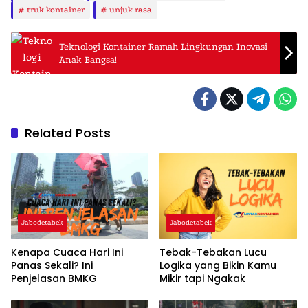
truk kontainer
unjuk rasa
Teknologi Kontainer Ramah Lingkungan Inovasi
Anak Bangsa!
Related Posts
Jabodetabek
Jabodetabek
Kenapa Cuaca Hari Ini
Tebak-Tebakan Lucu
Panas Sekali? Ini
Logika yang Bikin Kamu
Penjelasan BMKG
Mikir tapi Ngakak