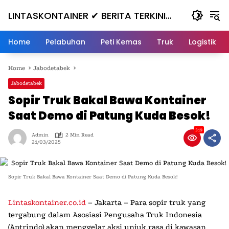
Skip
LINTASKONTAINER ✔ BERITA TERKINI
to
content
KONTAINER TERBARU HARI INI
Home
Pelabuhan
Peti Kemas
Truk
Logistik
Home
Jabodetabek
Jabodetabek
Sopir Truk Bakal Bawa Kontainer
Saat Demo di Patung Kuda Besok!
319
Admin
2 Min Read
21/03/2025
Sopir Truk Bakal Bawa Kontainer Saat Demo di Patung Kuda Besok!
Lintaskontainer.co.id
– Jakarta – Para sopir truk yang
tergabung dalam Asosiasi Pengusaha Truk Indonesia
(Aptrindo) akan menggelar aksi unjuk rasa di kawasan