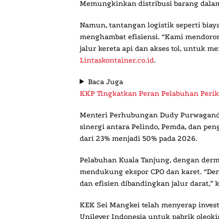
Memungkinkan distribusi barang dala
Namun, tantangan logistik seperti biay
menghambat efisiensi. “Kami mendoron
jalur kereta api dan akses tol, untuk me
Lintaskontainer.co.id
.
Baca Juga
KKP Tingkatkan Peran Pelabuhan Perik
Menteri Perhubungan Dudy Purwagandh
sinergi antara Pelindo, Pemda, dan pe
dari 23% menjadi 50% pada 2026.
Pelabuhan Kuala Tanjung, dengan derm
mendukung ekspor CPO dan karet. “Denga
dan efisien dibandingkan jalur darat,” 
KEK Sei Mangkei telah menyerap investa
Unilever Indonesia untuk pabrik oleok