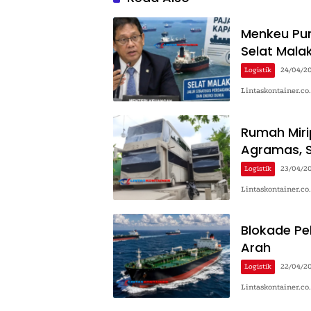
Menkeu Pur
Selat Mala
Logistik
24/04/2
Lintaskontainer.c
Rumah Mirip
Agramas, 
Logistik
23/04/2
Lintaskontainer.co
Blokade Pel
Arah
Logistik
22/04/2
Lintaskontainer.c