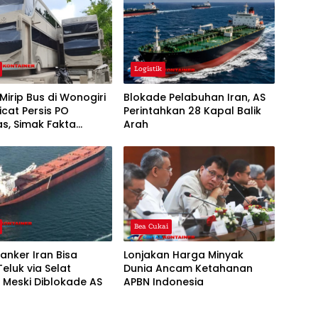
Logistik
irip Bus di Wonogiri
Blokade Pelabuhan Iran, AS
icat Persis PO
Perintahkan 28 Kapal Balik
s, Simak Fakta
Arah
pnya
Bea Cukai
anker Iran Bisa
Lonjakan Harga Minyak
eluk via Selat
Dunia Ancam Ketahanan
 Meski Diblokade AS
APBN Indonesia