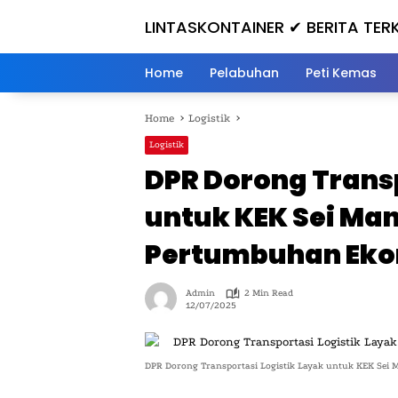
Skip
LINTASKONTAINER ✔ BERITA TER
to
content
HARI INI
Home
Pelabuhan
Peti Kemas
Home
Logistik
Logistik
DPR Dorong Transp
untuk KEK Sei Ma
Pertumbuhan Ek
Admin
2 Min Read
12/07/2025
DPR Dorong Transportasi Logistik Layak untuk KEK Sei