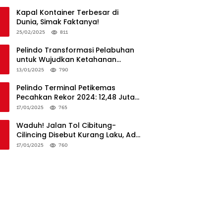
Penanganan
Kapal Kontainer Terbesar di
Dunia, Simak Faktanya!
25/02/2025
811
Pelindo Transformasi Pelabuhan
untuk Wujudkan Ketahanan
Logistik dan Daya Saing Global
13/01/2025
790
Pelindo Terminal Petikemas
Pecahkan Rekor 2024: 12,48 Juta
TEUs, Bukti Keunggulan Logistik
17/01/2025
765
Nasional
Waduh! Jalan Tol Cibitung-
Cilincing Disebut Kurang Laku, Ada
Apa?
17/01/2025
760