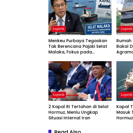
Logistik
Logistik
Menkeu Purbaya Tegaskan
Rumah M
Tak Berencana Pajaki Selat
Bakal D
Malaka, Fokus pada
Agrama
Kelancaran Logistik Global
Lengka
Logistik
Logistik
2 Kapal RI Tertahan di Selat
Kapal T
Hormuz, Menlu Ungkap
Masuk T
Situasi Internal Iran
Hormuz
Read Also