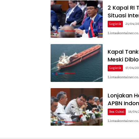
2 Kapal RI
Situasi Inte
Logistik
21/04/2
Lintaskontainer.co
Kapal Tank
Meski Dibl
Logistik
17/04/2
Lintaskontainer.co
Lonjakan 
APBN Indon
Bea Cukai
16/04/
Lintaskontainer.c