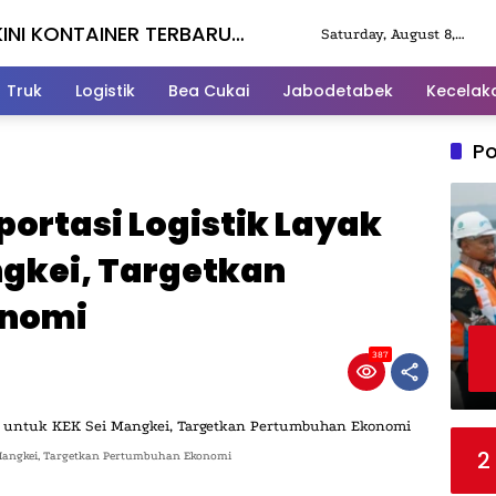
KINI KONTAINER TERBARU
Saturday, August 8,
2026
Truk
Logistik
Bea Cukai
Jabodetabek
Kecelak
Po
ortasi Logistik Layak
ngkei, Targetkan
onomi
387
2
 Mangkei, Targetkan Pertumbuhan Ekonomi