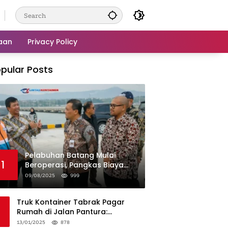
aan
Privacy Policy
pular Posts
Pelabuhan Batang Mulai
1
Beroperasi, Pangkas Biaya
Logistik Industri!
09/08/2025
999
Truk Kontainer Tabrak Pagar
Rumah di Jalan Pantura:
Kronologi dan Langkah
13/01/2025
878