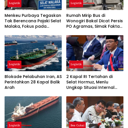
Logistik
Logistik
Menkeu Purbaya Tegaskan
Rumah Mirip Bus di
Tak Berencana Pajaki Selat
Wonogiri Bakal Dicat Persis
Malaka, Fokus pada
PO Agramas, Simak Fakta
Kelancaran Logistik Global
Lengkapnya
Logistik
Logistik
Blokade Pelabuhan Iran, AS
2 Kapal RI Tertahan di
Perintahkan 28 Kapal Balik
Selat Hormuz, Menlu
Arah
Ungkap Situasi Internal
Iran
Logistik
Bea Cukai