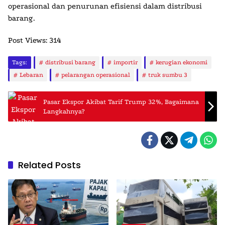
operasional dan penurunan efisiensi dalam distribusi
barang.
Post Views:
314
Tags:
distribusi barang
importir
kerugian ekonomi
Lebaran
pelarangan operasional
truk sumbu 3
Pasar Ekspor Akibat Tarif Trump 32%, Bagaimana
Langkahnya?
Related Posts