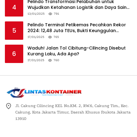
Pelindo Transformasi Pelabuhan untuk
4
Wujudkan Ketahanan Logistik dan Daya Saing
Global
13/01/2025
791
Pelindo Terminal Petikemas Pecahkan Rekor
5
2024: 12,48 Juta TEUs, Bukti Keunggulan
Logistik Nasional
17/01/2025
765
Waduh! Jalan Tol Cibitung-Cilincing Disebut
6
Kurang Laku, Ada Apa?
17/01/2025
760
Jl. Cakung Cilincing KEL No.KM. 2, RW.6, Cakung Tim., Kec.
Cakung, Kota Jakarta Timur, Daerah Khusus Ibukota Jakarta
13910