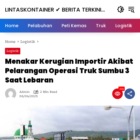
Skip
LINTASKONTAINER ✔ BERITA TERKINI
to
content
KONTAINER TERBARU HARI INI
Home
Pelabuhan
Peti Kemas
Truk
Logistik
Home
Logistik
Logistik
Menakar Kerugian Importir Akibat
Pelarangan Operasi Truk Sumbu 3
Saat Lebaran
314
Admin
2 Min Read
06/04/2025