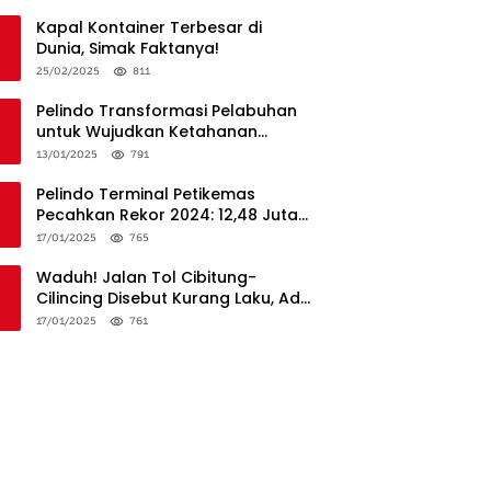
Penanganan
Kapal Kontainer Terbesar di
Dunia, Simak Faktanya!
25/02/2025
811
Pelindo Transformasi Pelabuhan
untuk Wujudkan Ketahanan
Logistik dan Daya Saing Global
13/01/2025
791
Pelindo Terminal Petikemas
Pecahkan Rekor 2024: 12,48 Juta
TEUs, Bukti Keunggulan Logistik
17/01/2025
765
Nasional
Waduh! Jalan Tol Cibitung-
Cilincing Disebut Kurang Laku, Ada
Apa?
17/01/2025
761