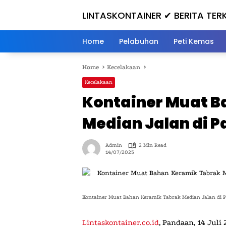
Skip
LINTASKONTAINER ✔ BERITA TERK
to
content
Home
Pelabuhan
Peti Kemas
Home
Kecelakaan
Kecelakaan
Kontainer Muat B
Median Jalan di 
Admin
2 Min Read
14/07/2025
Kontainer Muat Bahan Keramik Tabrak Median Jalan di 
Lintaskontainer.co.id
, Pandaan, 14 Jul