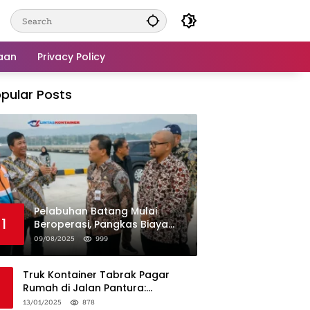
aan
Privacy Policy
pular Posts
Pelabuhan Batang Mulai
1
Beroperasi, Pangkas Biaya
Logistik Industri!
09/08/2025
999
Truk Kontainer Tabrak Pagar
Rumah di Jalan Pantura:
Kronologi dan Langkah
13/01/2025
878