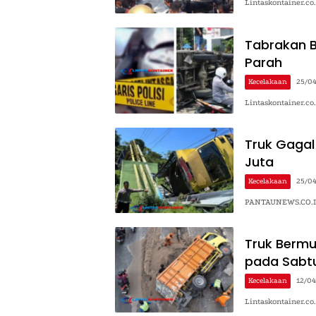
Lintaskontainer.co
Tabrakan B
Parah
Kecelakaan
25/0
Lintaskontainer.co
Truk Gagal
Juta
Kecelakaan
25/0
PANTAUNEWS.CO.ID 
Truk Bermu
pada Sabtu
Kecelakaan
12/0
Lintaskontainer.co