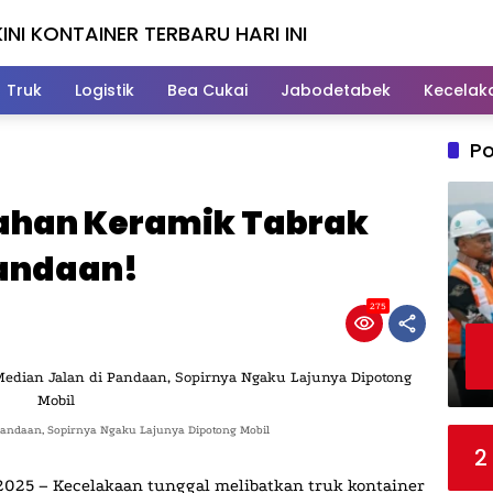
INI KONTAINER TERBARU HARI INI
Truk
Logistik
Bea Cukai
Jabodetabek
Kecelak
Po
ahan Keramik Tabrak
Pandaan!
275
Pandaan, Sopirnya Ngaku Lajunya Dipotong Mobil
2
i 2025 – Kecelakaan tunggal melibatkan truk kontainer