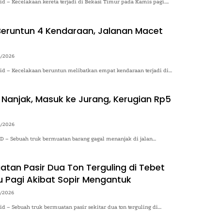
.id – Kecelakaan kereta terjadi di Bekasi Timur pada Kamis pagi….
eruntun 4 Kendaraan, Jalanan Macet
4/2026
.id – Kecelakaan beruntun melibatkan empat kendaraan terjadi di…
 Nanjak, Masuk ke Jurang, Kerugian Rp5
4/2026
– Sebuah truk bermuatan barang gagal menanjak di jalan…
atan Pasir Dua Ton Terguling di Tebet
 Pagi Akibat Sopir Mengantuk
4/2026
.id – Sebuah truk bermuatan pasir sekitar dua ton terguling di…