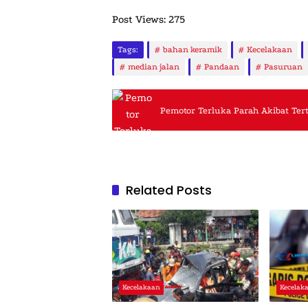
Post Views:
275
Tags:
bahan keramik
Kecelakaan
median jalan
Pandaan
Pasuruan
Pemotor Terluka Parah Akibat Ter
Related Posts
Kecelakaan
Kecelak