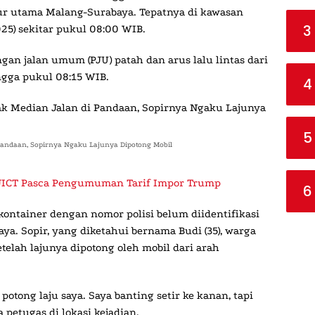
lur utama Malang-Surabaya. Tepatnya di kawasan
3
25) sekitar pukul 08:00 WIB.
an jalan umum (PJU) patah dan arus lalu lintas dari
gga pukul 08:15 WIB.
4
5
Pandaan, Sopirnya Ngaku Lajunya Dipotong Mobil
 JICT Pasca Pengumuman Tarif Impor Trump
6
 kontainer dengan nomor polisi belum diidentifikasi
a. Sopir, yang diketahui bernama Budi (35), warga
elah lajunya dipotong oleh mobil dari arah
 potong laju saya. Saya banting setir ke kanan, tapi
 petugas di lokasi kejadian.