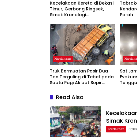
Kecelakaan Kereta di Bekasi
Tabrak
Timur, Gerbong Ringsek,
Kendar
Simak Kronologi
Parah
Lengkapnya!
Kecelakaan
Kecelak
Truk Bermuatan Pasir Dua
Sat Lan
Ton Terguling di Tebet pada
Evakuas
Sabtu Pagi Akibat Sopir
Tunggal
Mengantuk
Read Also
Kecelakaan
Simak Kron
Kecelakaan
27/0