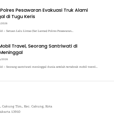
 Polres Pesawaran Evakuasi Truk Alami
al di Tugu Keris
4/2026
.id – Satuan Lalu Lintas (Sat Lantas) Polres Pesawaran…
obil Travel, Seorang Santriwati di
Meninggal
4/2026
.id – Seorang santriwati meninggal dunia setelah tertabrak mobil travel…
, Cakung Tim., Kec. Cakung, Kota
Jakarta 13910