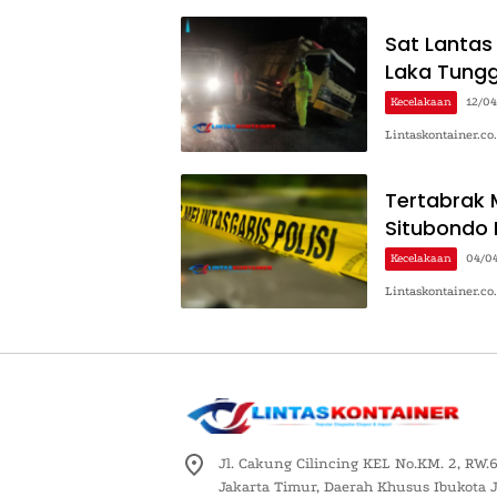
Sat Lantas
Laka Tungg
Kecelakaan
12/0
Lintaskontainer.co
Tertabrak M
Situbondo 
Kecelakaan
04/0
Lintaskontainer.co
Jl. Cakung Cilincing KEL No.KM. 2, RW.6
Jakarta Timur, Daerah Khusus Ibukota 