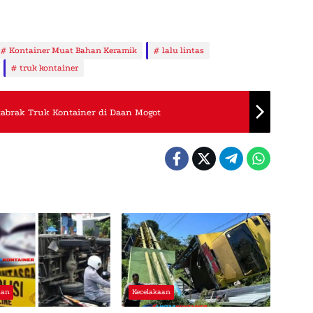
Kontainer Muat Bahan Keramik
lalu lintas
truk kontainer
tabrak Truk Kontainer di Daan Mogot
aan
Kecelakaan