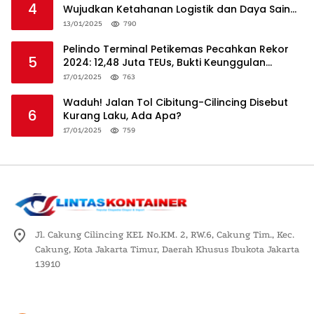
4
Wujudkan Ketahanan Logistik dan Daya Saing
Global
13/01/2025
790
Pelindo Terminal Petikemas Pecahkan Rekor
5
2024: 12,48 Juta TEUs, Bukti Keunggulan
Logistik Nasional
17/01/2025
763
Waduh! Jalan Tol Cibitung-Cilincing Disebut
6
Kurang Laku, Ada Apa?
17/01/2025
759
Jl. Cakung Cilincing KEL No.KM. 2, RW.6, Cakung Tim., Kec.
Cakung, Kota Jakarta Timur, Daerah Khusus Ibukota Jakarta
13910