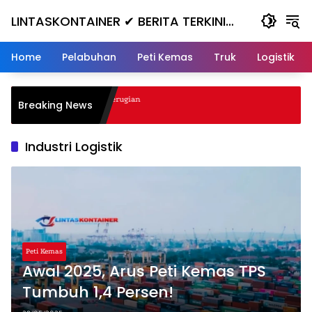
Skip
LINTASKONTAINER ✔ BERITA TERKINI
to
content
KONTAINER TERBARU HARI INI
Home
Pelabuhan
Peti Kemas
Truk
Logistik
njak, Masuk ke Jurang, Kerugian
Breaking News
Industri Logistik
Peti Kemas
Awal 2025, Arus Peti Kemas TPS
Tumbuh 1,4 Persen!