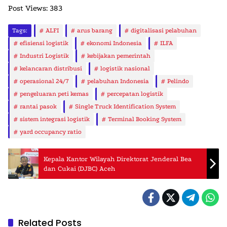
Post Views:
383
Tags:
ALFI
arus barang
digitalisasi pelabuhan
efisiensi logistik
ekonomi Indonesia
ILFA
Industri Logistik
kebijakan pemerintah
kelancaran distribusi
logistik nasional
operasional 24/7
pelabuhan Indonesia
Pelindo
pengeluaran peti kemas
percepatan logistik
rantai pasok
Single Truck Identification System
sistem integrasi logistik
Terminal Booking System
yard occupancy ratio
Kepala Kantor Wilayah Direktorat Jenderal Bea
dan Cukai (DJBC) Aceh
Related Posts