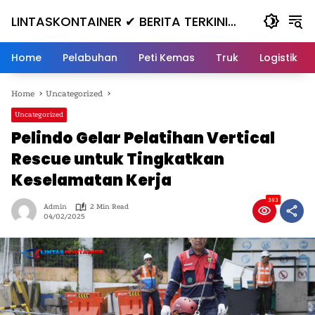
Skip
LINTASKONTAINER ✔ BERITA TERKINI
to
content
KONTAINER TERBARU HARI INI
Home
Pelabuhan
Peti Kemas
Truk
Logistik
Home
Uncategorized
Uncategorized
Pelindo Gelar Pelatihan Vertical
Rescue untuk Tingkatkan
Keselamatan Kerja
383
Admin
2 Min Read
04/02/2025