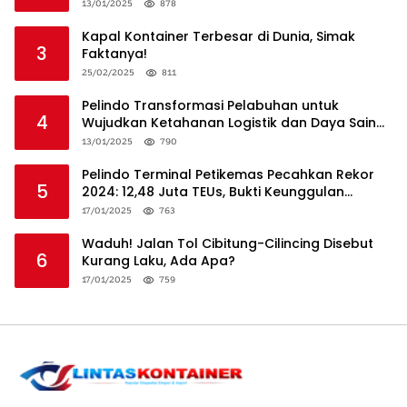
13/01/2025
878
Kapal Kontainer Terbesar di Dunia, Simak
3
Faktanya!
25/02/2025
811
Pelindo Transformasi Pelabuhan untuk
4
Wujudkan Ketahanan Logistik dan Daya Saing
Global
13/01/2025
790
Pelindo Terminal Petikemas Pecahkan Rekor
5
2024: 12,48 Juta TEUs, Bukti Keunggulan
Logistik Nasional
17/01/2025
763
Waduh! Jalan Tol Cibitung-Cilincing Disebut
6
Kurang Laku, Ada Apa?
17/01/2025
759