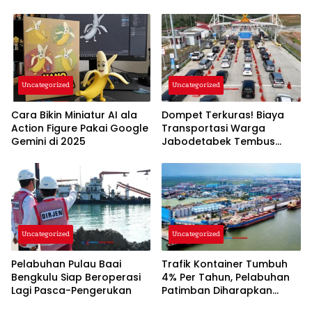
Uncategorized
Uncategorized
Cara Bikin Miniatur AI ala
Dompet Terkuras! Biaya
Action Figure Pakai Google
Transportasi Warga
Gemini di 2025
Jabodetabek Tembus
Rp1,9 Juta per Bulan
Uncategorized
Uncategorized
Pelabuhan Pulau Baai
Trafik Kontainer Tumbuh
Bengkulu Siap Beroperasi
4% Per Tahun, Pelabuhan
Lagi Pasca-Pengerukan
Patimban Diharapkan
Beroperasi Penuh