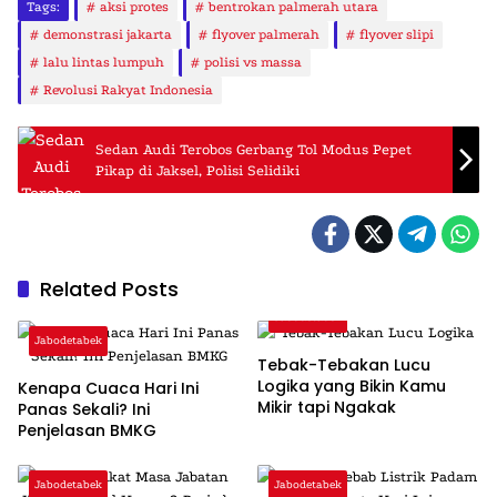
Tags:
aksi protes
bentrokan palmerah utara
demonstrasi jakarta
flyover palmerah
flyover slipi
lalu lintas lumpuh
polisi vs massa
Revolusi Rakyat Indonesia
Sedan Audi Terobos Gerbang Tol Modus Pepet
Pikap di Jaksel, Polisi Selidiki
Related Posts
Jabodetabek
Jabodetabek
Tebak-Tebakan Lucu
Logika yang Bikin Kamu
Kenapa Cuaca Hari Ini
Mikir tapi Ngakak
Panas Sekali? Ini
Penjelasan BMKG
Jabodetabek
Jabodetabek