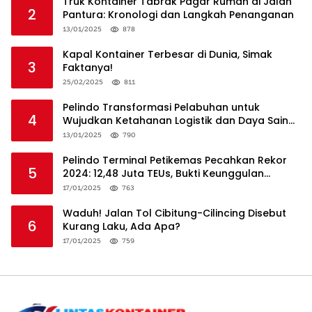
Truk Kontainer Tabrak Pagar Rumah di Jalan
2
Pantura: Kronologi dan Langkah Penanganan
13/01/2025
878
Kapal Kontainer Terbesar di Dunia, Simak
3
Faktanya!
25/02/2025
811
Pelindo Transformasi Pelabuhan untuk
4
Wujudkan Ketahanan Logistik dan Daya Saing
Global
13/01/2025
790
Pelindo Terminal Petikemas Pecahkan Rekor
5
2024: 12,48 Juta TEUs, Bukti Keunggulan
Logistik Nasional
17/01/2025
763
Waduh! Jalan Tol Cibitung-Cilincing Disebut
6
Kurang Laku, Ada Apa?
17/01/2025
759