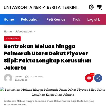
Skip
LINTASKONTAINER ✔ BERITA TERKINI
to
content
KONTAINER TERBARU HARI INI
Home
Pelabuhan
Peti Kemas
Truk
Logistik
Home
Jabodetabek
Jabodetabek
Bentrokan Meluas hingga
Palmerah Utara Dekat Flyover
Slipi: Fakta Lengkap Kerusuhan
Jakarta
184
Admin
2 Min Read
19/11/2025
Bentrokan Meluas hingga Palmerah Utara Dekat Flyover Slipi: Fakta Lengkap
Kerusuhan Jakarta