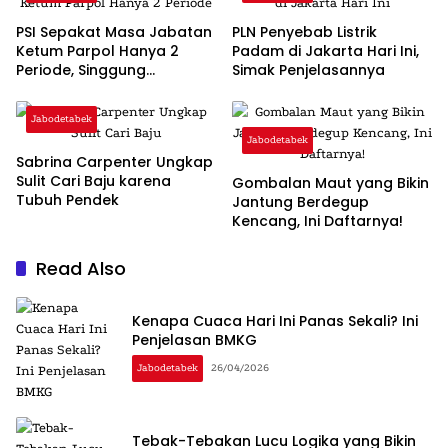
PSI Sepakat Masa Jabatan
PLN Penyebab Listrik
Ketum Parpol Hanya 2
Padam di Jakarta Hari Ini,
Periode, Singgung
Simak Penjelasannya
Pentingnya Regenerasi dan
‘Warisan’
Jabodetabek
Jabodetabek
Sabrina Carpenter Ungkap
Sulit Cari Baju karena
Gombalan Maut yang Bikin
Tubuh Pendek
Jantung Berdegup
Kencang, Ini Daftarnya!
Read Also
Kenapa Cuaca Hari Ini Panas Sekali? Ini
Penjelasan BMKG
Jabodetabek
26/04/2026
Tebak-Tebakan Lucu Logika yang Bikin