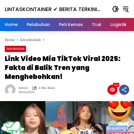
Skip
LINTASKONTAINER ✔ BERITA TERKINI
to
content
KONTAINER TERBARU HARI INI
Home
Pelabuhan
Peti Kemas
Truk
Logistik
Home
Jabodetabek
Jabodetabek
Link Video Mia TikTok Viral 2025:
Fakta di Balik Tren yang
Menghebohkan!
363
Admin
2 Min Read
18/11/2025