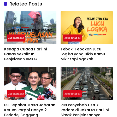
Related Posts
Jabodetabek
Jabodetabek
Kenapa Cuaca Hari Ini
Tebak-Tebakan Lucu
Panas Sekali? Ini
Logika yang Bikin Kamu
Penjelasan BMKG
Mikir tapi Ngakak
Jabodetabek
Jabodetabek
PSI Sepakat Masa Jabatan
PLN Penyebab Listrik
Ketum Parpol Hanya 2
Padam di Jakarta Hari Ini,
Periode, Singgung
Simak Penjelasannya