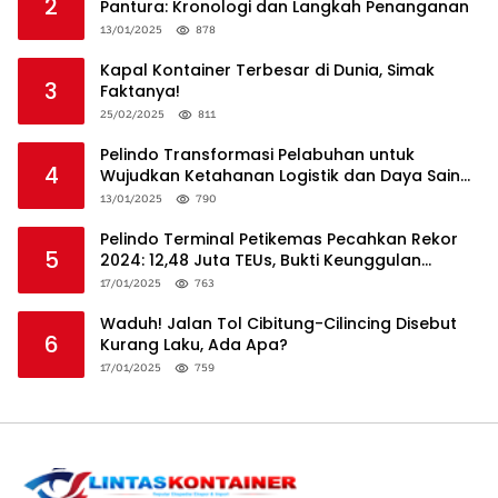
2
Pantura: Kronologi dan Langkah Penanganan
13/01/2025
878
Kapal Kontainer Terbesar di Dunia, Simak
3
Faktanya!
25/02/2025
811
Pelindo Transformasi Pelabuhan untuk
4
Wujudkan Ketahanan Logistik dan Daya Saing
Global
13/01/2025
790
Pelindo Terminal Petikemas Pecahkan Rekor
5
2024: 12,48 Juta TEUs, Bukti Keunggulan
Logistik Nasional
17/01/2025
763
Waduh! Jalan Tol Cibitung-Cilincing Disebut
6
Kurang Laku, Ada Apa?
17/01/2025
759