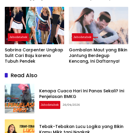
Pentingnya Regenerasi dan
‘Warisan’
Jabodetabek
Jabodetabek
Sabrina Carpenter Ungkap
Gombalan Maut yang Bikin
Sulit Cari Baju karena
Jantung Berdegup
Tubuh Pendek
Kencang, Ini Daftarnya!
Read Also
Kenapa Cuaca Hari Ini Panas Sekali? Ini
Penjelasan BMKG
Jabodetabek
26/04/2026
Tebak-Tebakan Lucu Logika yang Bikin
Kamu Mikir tapi Ngakak