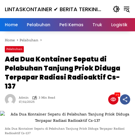
Skip
LINTASKONTAINER ✔ BERITA TERKINI
to
content
KONTAINER TERBARU HARI INI
Home
Pelabuhan
Peti Kemas
Truk
Logistik
Home
Pelabuhan
Pelabuhan
Ada Dua Kontainer Sepatu di
Pelabuhan Tanjung Priok Diduga
Terpapar Radiasi Radioaktif Cs-
137
176
Admin
3 Min Read
17/11/2025
Ada Dua Kontainer Sepatu di Pelabuhan Tanjung Priok Diduga Terpapar Radiasi
Radioaktif Cs-137