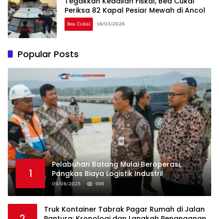
Tegakkan Keadilan Fiskal, Bea Cukai
Periksa 82 Kapal Pesiar Mewah di Ancol
Bea Cukai
19/03/2026
Popular Posts
Pelabuhan Batang Mulai Beroperasi,
1
Pangkas Biaya Logistik Industri!
09/08/2025
998
Truk Kontainer Tabrak Pagar Rumah di Jalan
2
Pantura: Kronologi dan Langkah Penanganan