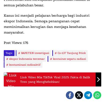
semua pelabuhan besar.
Kasus ini menjadi pelajaran berharga bagi industri
ekspor Indonesia. Semoga penanganan cepat
meminimalkan kerugian dan menjaga kesehatan
masyarakat.
Post Views:
176
Tags:
BAPETEN investigasi
Cs-137 Tanjung Priok
ekspor Indonesia tercemar
kontainer sepatu radiasi
kontaminasi radioaktif
Link Video Mia TikTok Viral 2025: Fakta di Balik
Tren yang Menghebohkan!