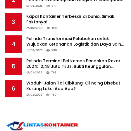
13/01/2025
877
Kapal Kontainer Terbesar di Dunia, Simak
3
Faktanya!
25/02/2025
808
Pelindo Transformasi Pelabuhan untuk
4
Wujudkan Ketahanan Logistik dan Daya Saing
Global
13/01/2025
790
Pelindo Terminal Petikemas Pecahkan Rekor
5
2024: 12,48 Juta TEUs, Bukti Keunggulan
Logistik Nasional
17/01/2025
763
Waduh! Jalan Tol Cibitung-Cilincing Disebut
6
Kurang Laku, Ada Apa?
17/01/2025
759