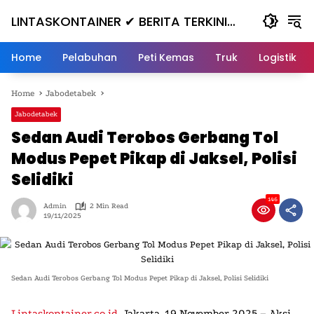
Skip
LINTASKONTAINER ✔ BERITA TERKINI
to
content
KONTAINER TERBARU HARI INI
Home
Pelabuhan
Peti Kemas
Truk
Logistik
Home
Jabodetabek
Jabodetabek
Sedan Audi Terobos Gerbang Tol
Modus Pepet Pikap di Jaksel, Polisi
Selidiki
146
Admin
2 Min Read
19/11/2025
Sedan Audi Terobos Gerbang Tol Modus Pepet Pikap di Jaksel, Polisi Selidiki
Lintaskontainer.co.id
,
Jakarta, 19 November 2025
–
Aksi