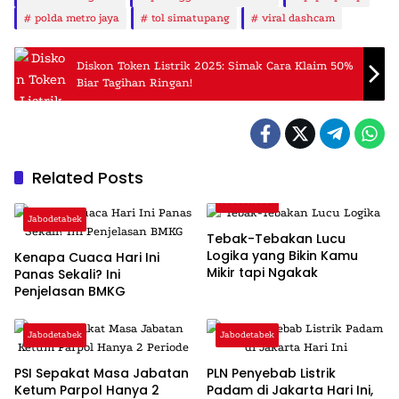
polda metro jaya
tol simatupang
viral dashcam
Diskon Token Listrik 2025: Simak Cara Klaim 50%
Biar Tagihan Ringan!
Related Posts
Jabodetabek
Jabodetabek
Tebak-Tebakan Lucu
Logika yang Bikin Kamu
Kenapa Cuaca Hari Ini
Mikir tapi Ngakak
Panas Sekali? Ini
Penjelasan BMKG
Jabodetabek
Jabodetabek
PSI Sepakat Masa Jabatan
PLN Penyebab Listrik
Ketum Parpol Hanya 2
Padam di Jakarta Hari Ini,