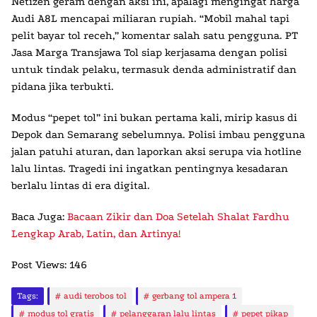
Netizen geram dengan aksi ini, apalagi mengingat harga
Audi A8L mencapai miliaran rupiah. “Mobil mahal tapi
pelit bayar tol receh,” komentar salah satu pengguna. PT
Jasa Marga Transjawa Tol siap kerjasama dengan polisi
untuk tindak pelaku, termasuk denda administratif dan
pidana jika terbukti.
Modus “pepet tol” ini bukan pertama kali, mirip kasus di
Depok dan Semarang sebelumnya. Polisi imbau pengguna
jalan patuhi aturan, dan laporkan aksi serupa via hotline
lalu lintas. Tragedi ini ingatkan pentingnya kesadaran
berlalu lintas di era digital.
Baca Juga:
Bacaan Zikir dan Doa Setelah Shalat Fardhu
Lengkap Arab, Latin, dan Artinya!
Post Views:
146
Tags:
audi terobos tol
gerbang tol ampera 1
modus tol gratis
pelanggaran lalu lintas
pepet pikap