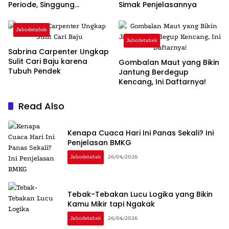
Periode, Singgung
Simak Penjelasannya
Pentingnya Regenerasi dan
‘Warisan’
Jabodetabek
Jabodetabek
Sabrina Carpenter Ungkap
Sulit Cari Baju karena
Gombalan Maut yang Bikin
Tubuh Pendek
Jantung Berdegup
Kencang, Ini Daftarnya!
Read Also
Kenapa Cuaca Hari Ini Panas Sekali? Ini
Penjelasan BMKG
Jabodetabek
26/04/2026
Tebak-Tebakan Lucu Logika yang Bikin
Kamu Mikir tapi Ngakak
Jabodetabek
26/04/2026