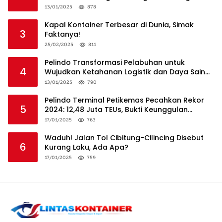
13/01/2025
878
Kapal Kontainer Terbesar di Dunia, Simak
3
Faktanya!
25/02/2025
811
Pelindo Transformasi Pelabuhan untuk
4
Wujudkan Ketahanan Logistik dan Daya Saing
Global
13/01/2025
790
Pelindo Terminal Petikemas Pecahkan Rekor
5
2024: 12,48 Juta TEUs, Bukti Keunggulan
Logistik Nasional
17/01/2025
763
Waduh! Jalan Tol Cibitung-Cilincing Disebut
6
Kurang Laku, Ada Apa?
17/01/2025
759