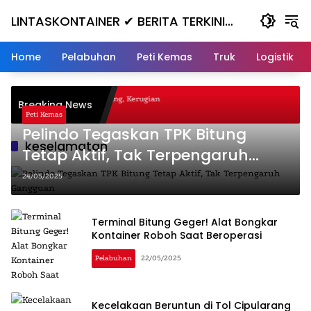
Skip
LINTASKONTAINER ✔ BERITA TERKINI
to
content
KONTAINER TERBARU HARI INI
Home
Pelabuhan
Peti Kemas
Truk
Logistik
agal Nanjak, Masuk ke Jurang, Kerugian
Breaking News
ta
Peti Kemas
Pelindo Tegaskan TPK Bitung
keselamatan
Tetap Aktif, Tak Terpengaruh
Gangguan
24/05/2025
Terminal Bitung Geger! Alat Bongkar
Kontainer Roboh Saat Beroperasi
Pelabuhan
22/05/2025
Kecelakaan Beruntun di Tol Cipularang