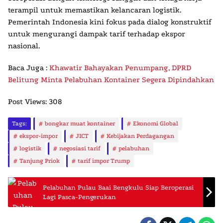
terampil untuk memastikan kelancaran logistik.
Pemerintah Indonesia kini fokus pada dialog konstruktif
untuk mengurangi dampak tarif terhadap ekspor
nasional.
Baca Juga :
Khawatir Bahayakan Penumpang, DPRD
Belitung Minta Pelabuhan Kontainer Segera Dipindahkan
Post Views:
308
Tags:
bongkar muat kontainer
Ekonomi Global
ekspor-impor
JICT
Kebijakan Perdagangan
logistik
negosiasi tarif
pelabuhan
Tanjung Priok
tarif impor Trump
Pelabuhan Pulau Baai Bengkulu Siap Beroperasi
Lagi Pasca-Pengerukan