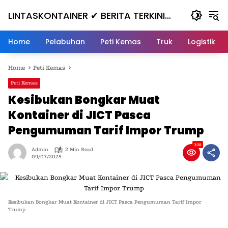
Skip
LINTASKONTAINER ✔ BERITA TERKINI
to
content
KONTAINER TERBARU HARI INI
Home
Pelabuhan
Peti Kemas
Truk
Logistik
Home
Peti Kemas
Peti Kemas
Kesibukan Bongkar Muat
Kontainer di JICT Pasca
Pengumuman Tarif Impor Trump
308
Admin
2 Min Read
09/07/2025
Kesibukan Bongkar Muat Kontainer di JICT Pasca Pengumuman Tarif Impor
Trump