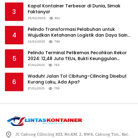
Kapal Kontainer Terbesar di Dunia, Simak
3
Faktanya!
25/02/2025
811
Pelindo Transformasi Pelabuhan untuk
4
Wujudkan Ketahanan Logistik dan Daya Saing
Global
13/01/2025
790
Pelindo Terminal Petikemas Pecahkan Rekor
5
2024: 12,48 Juta TEUs, Bukti Keunggulan
Logistik Nasional
17/01/2025
763
Waduh! Jalan Tol Cibitung-Cilincing Disebut
6
Kurang Laku, Ada Apa?
17/01/2025
759
Jl. Cakung Cilincing KEL No.KM. 2, RW.6, Cakung Tim., Kec.