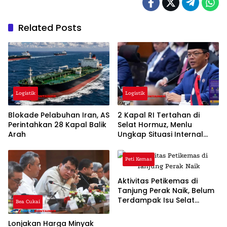
Related Posts
Logistik
Logistik
Blokade Pelabuhan Iran, AS
2 Kapal RI Tertahan di
Perintahkan 28 Kapal Balik
Selat Hormuz, Menlu
Arah
Ungkap Situasi Internal
Iran
Peti Kemas
Aktivitas Petikemas di
Tanjung Perak Naik, Belum
Terdampak Isu Selat
Bea Cukai
Hormuz
Lonjakan Harga Minyak