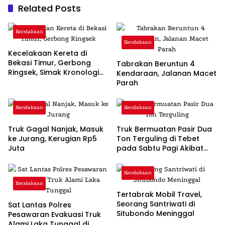
Related Posts
Kecelakaan
Kecelakaan
Kecelakaan Kereta di
Bekasi Timur, Gerbong
Tabrakan Beruntun 4
Ringsek, Simak Kronologi
Kendaraan, Jalanan Macet
Lengkapnya!
Parah
Kecelakaan
Kecelakaan
Truk Gagal Nanjak, Masuk
Truk Bermuatan Pasir Dua
ke Jurang, Kerugian Rp5
Ton Terguling di Tebet
Juta
pada Sabtu Pagi Akibat
Sopir Mengantuk
Kecelakaan
Kecelakaan
Tertabrak Mobil Travel,
Seorang Santriwati di
Sat Lantas Polres
Situbondo Meninggal
Pesawaran Evakuasi Truk
Alami Laka Tunggal di