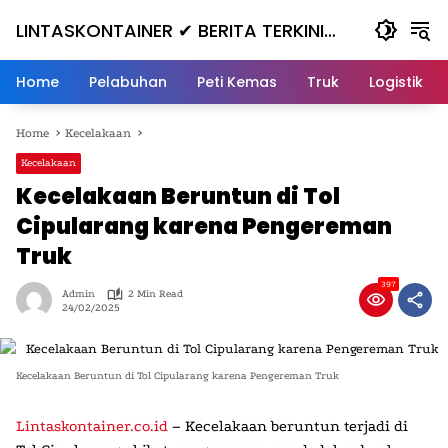
Skip
LINTASKONTAINER ✔ BERITA TERKINI
to
content
KONTAINER TERBARU HARI INI
Home
Pelabuhan
Peti Kemas
Truk
Logistik
Home
Kecelakaan
Kecelakaan
Kecelakaan Beruntun di Tol
Cipularang karena Pengereman
Truk
397
Admin
2 Min Read
24/02/2025
Kecelakaan Beruntun di Tol Cipularang karena Pengereman Truk
Lintaskontainer.co.id
–
Kecelakaan beruntun terjadi di