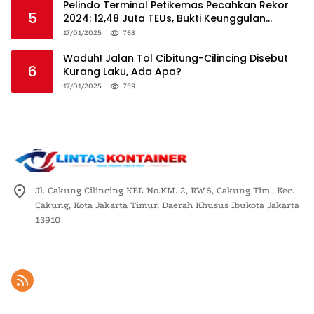
Pelindo Terminal Petikemas Pecahkan Rekor
5
2024: 12,48 Juta TEUs, Bukti Keunggulan
Logistik Nasional
17/01/2025
763
Waduh! Jalan Tol Cibitung-Cilincing Disebut
6
Kurang Laku, Ada Apa?
17/01/2025
759
Jl. Cakung Cilincing KEL No.KM. 2, RW.6, Cakung Tim., Kec.
Cakung, Kota Jakarta Timur, Daerah Khusus Ibukota Jakarta
13910