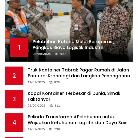
Pelabuhan Batang Mulai Beroperasi,
1
Pangkas Biaya Logistik Industri!
09/08/2025
999
Truk Kontainer Tabrak Pagar Rumah di Jalan
2
Pantura: Kronologi dan Langkah Penanganan
13/01/2025
878
Kapal Kontainer Terbesar di Dunia, Simak
3
Faktanya!
25/02/2025
811
Pelindo Transformasi Pelabuhan untuk
4
Wujudkan Ketahanan Logistik dan Daya Saing
Global
13/01/2025
790