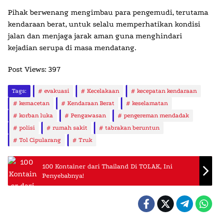
Pihak berwenang mengimbau para pengemudi, terutama
kendaraan berat, untuk selalu memperhatikan kondisi
jalan dan menjaga jarak aman guna menghindari
kejadian serupa di masa mendatang.
Post Views:
397
Tags:
evakuasi
Kecelakaan
kecepatan kendaraan
kemacetan
Kendaraan Berat
keselamatan
korban luka
Pengawasan
pengereman mendadak
polisi
rumah sakit
tabrakan beruntun
Tol Cipularang
Truk
100 Kontainer dari Thailand Di TOLAK, Ini
Penyebabnya!