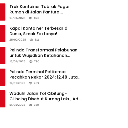
Truk Kontainer Tabrak Pagar
Rumah di Jalan Pantura:
Kronologi dan Langkah
13/01/2025
878
Penanganan
Kapal Kontainer Terbesar di
Dunia, Simak Faktanya!
25/02/2025
811
Pelindo Transformasi Pelabuhan
untuk Wujudkan Ketahanan
Logistik dan Daya Saing Global
13/01/2025
790
Pelindo Terminal Petikemas
Pecahkan Rekor 2024: 12,48 Juta
TEUs, Bukti Keunggulan Logistik
17/01/2025
763
Nasional
Waduh! Jalan Tol Cibitung-
Cilincing Disebut Kurang Laku, Ada
Apa?
17/01/2025
759