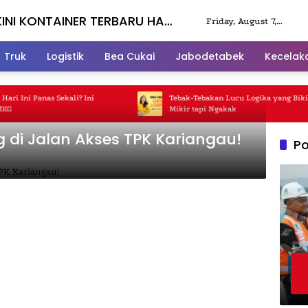
INI KONTAINER TERBARU HARI
Friday, August 7,
2026
Truk
Logistik
Bea Cukai
Jabodetabek
Kecelak
 Ini Panas Sekali? Ini
Tebak-Tebakan Lucu Logika yang Bikin 
Mikir tapi Ngakak
g di Jalan Akses TPK Kariangau!
Po