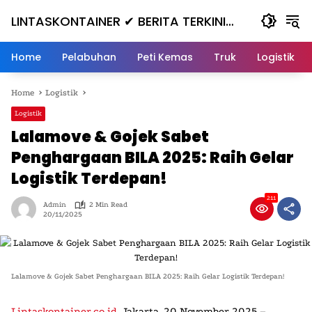
Skip
LINTASKONTAINER ✔ BERITA TERKINI
to
content
KONTAINER TERBARU HARI INI
Home
Pelabuhan
Peti Kemas
Truk
Logistik
Home
Logistik
Logistik
Lalamove & Gojek Sabet
Penghargaan BILA 2025: Raih Gelar
Logistik Terdepan!
211
Admin
2 Min Read
20/11/2025
Lalamove & Gojek Sabet Penghargaan BILA 2025: Raih Gelar Logistik Terdepan!
Lintaskontainer.co.id
, Jakarta, 20 November 2025
–