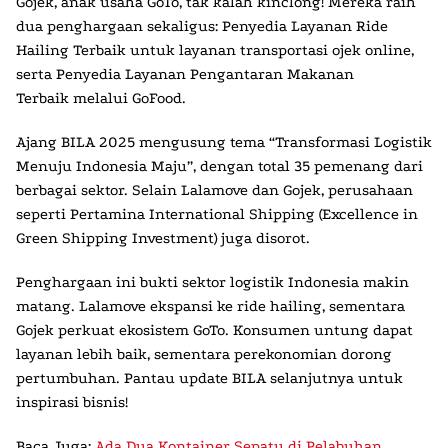
Gojek, anak usaha GoTo, tak kalah kinclong! Mereka raih
dua penghargaan sekaligus:
Penyedia Layanan Ride
Hailing Terbaik
untuk layanan transportasi ojek online,
serta
Penyedia Layanan Pengantaran Makanan
Terbaik
melalui GoFood.
Ajang
BILA 2025
mengusung tema “Transformasi Logistik
Menuju Indonesia Maju”, dengan total 35 pemenang dari
berbagai sektor. Selain Lalamove dan Gojek, perusahaan
seperti Pertamina International Shipping (Excellence in
Green Shipping Investment) juga disorot.
Penghargaan ini bukti sektor logistik Indonesia makin
matang. Lalamove ekspansi ke ride hailing, sementara
Gojek
perkuat ekosistem
GoTo
. Konsumen untung dapat
layanan lebih baik, sementara perekonomian dorong
pertumbuhan. Pantau update BILA selanjutnya untuk
inspirasi bisnis!
Baca Juga:
Ada Dua Kontainer Sepatu di Pelabuhan