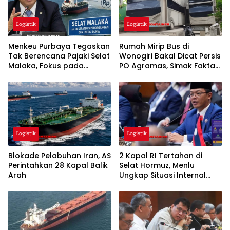
Logistik
Logistik
Menkeu Purbaya Tegaskan
Rumah Mirip Bus di
Tak Berencana Pajaki Selat
Wonogiri Bakal Dicat Persis
Malaka, Fokus pada
PO Agramas, Simak Fakta
Kelancaran Logistik Global
Lengkapnya
Logistik
Logistik
Blokade Pelabuhan Iran, AS
2 Kapal RI Tertahan di
Perintahkan 28 Kapal Balik
Selat Hormuz, Menlu
Arah
Ungkap Situasi Internal
Iran