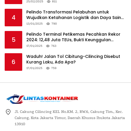
25/02/2025
811
Pelindo Transformasi Pelabuhan untuk
4
Wujudkan Ketahanan Logistik dan Daya Saing
Global
13/01/2025
790
Pelindo Terminal Petikemas Pecahkan Rekor
5
2024: 12,48 Juta TEUs, Bukti Keunggulan
Logistik Nasional
17/01/2025
763
Waduh! Jalan Tol Cibitung-Cilincing Disebut
6
Kurang Laku, Ada Apa?
17/01/2025
759
Jl. Cakung Cilincing KEL No.KM. 2, RW.6, Cakung Tim., Kec.
Cakung, Kota Jakarta Timur, Daerah Khusus Ibukota Jakarta
13910