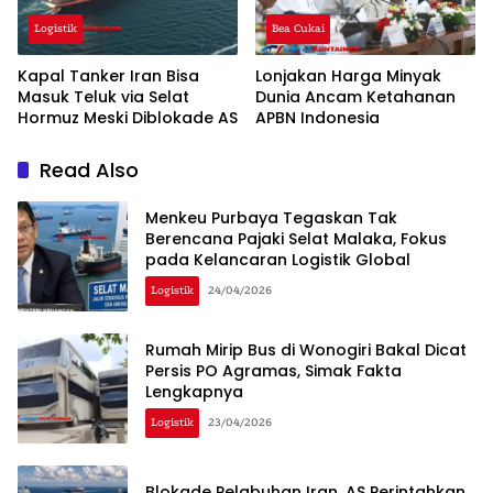
Logistik
Bea Cukai
Kapal Tanker Iran Bisa
Lonjakan Harga Minyak
Masuk Teluk via Selat
Dunia Ancam Ketahanan
Hormuz Meski Diblokade AS
APBN Indonesia
Read Also
Menkeu Purbaya Tegaskan Tak
Berencana Pajaki Selat Malaka, Fokus
pada Kelancaran Logistik Global
Logistik
24/04/2026
Rumah Mirip Bus di Wonogiri Bakal Dicat
Persis PO Agramas, Simak Fakta
Lengkapnya
Logistik
23/04/2026
Blokade Pelabuhan Iran, AS Perintahkan