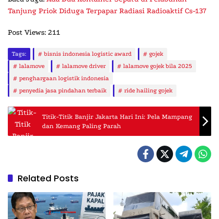
Tanjung Priok Diduga Terpapar Radiasi Radioaktif Cs-137
Post Views:
211
Tags:
bisnis indonesia logistic award
gojek
lalamove
lalamove driver
lalamove gojek bila 2025
penghargaan logistik indonesia
penyedia jasa pindahan terbaik
ride hailing gojek
Titik-Titik Banjir Jakarta Hari Ini: Pela Mampang
dan Kemang Paling Parah
Related Posts