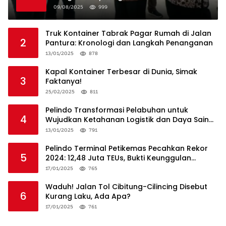
09/08/2025
999
Truk Kontainer Tabrak Pagar Rumah di Jalan
2
Pantura: Kronologi dan Langkah Penanganan
13/01/2025
878
Kapal Kontainer Terbesar di Dunia, Simak
3
Faktanya!
25/02/2025
811
Pelindo Transformasi Pelabuhan untuk
4
Wujudkan Ketahanan Logistik dan Daya Saing
Global
13/01/2025
791
Pelindo Terminal Petikemas Pecahkan Rekor
5
2024: 12,48 Juta TEUs, Bukti Keunggulan
Logistik Nasional
17/01/2025
765
Waduh! Jalan Tol Cibitung-Cilincing Disebut
6
Kurang Laku, Ada Apa?
17/01/2025
761