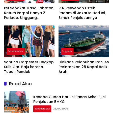
PSI Sepakat Masa Jabatan
PLN Penyebab Listrik
Ketum Parpol Hanya 2
Padam di Jakarta Hari Ini,
Periode, Singgung
Simak Penjelasannya
Pentingnya Regenerasi dan
‘Warisan’
Jabodetabek
Logistik
Sabrina Carpenter Ungkap
Blokade Pelabuhan Iran, AS
Sulit Cari Baju karena
Perintahkan 28 Kapal Balik
Tubuh Pendek
Arah
Read Also
Kenapa Cuaca Hari Ini Panas Sekali? Ini
Penjelasan BMKG
Jabodetabek
26/04/2026