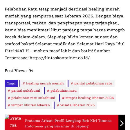
Pelabuhan Ratu
tetap menjadi destinasi healing murah
meriah yang sempurna saat Lebaran 2026. Dengan biaya
transportasi, makan, dan penginapan yang terjangkau,
kamu bisa menikmati libur panjang tanpa harus merogoh
kocek dalam-dalam. Siap-siap bikin konten sunset dan
seafood bakar! Selamat mudik dan Selamat Hari Raya Idul
Fitri 1447 H – mohon maaf lahir dan batin!
Sumber
Terpercaya: https://lintaskontainer.co.id/.
Post Views:
94
Tags:
healing murah meriah
pantai pelabuhan ratu
pantai sukabumi
pelabuhan ratu
pelabuhan ratu sukabumi
tempat healing lebaran 2026
tempat liburan lebaran
wisata lebaran 2026
Pratama Arhan: Profil Lengkap Bek Kiri Timnas
Indonesia yang Bersinar di Jepang