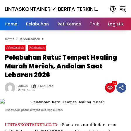
Skip
LINTASKONTAINER ✔ BERITA TERKINI
to
content
KONTAINER TERBARU HARI INI
Home
Pelabuhan
Peti Kemas
Truk
Logistik
Home
Jabodetabek
Jabodetabek
Pelabuhan
Pelabuhan Ratu: Tempat Healing
Murah Meriah, Andalan Saat
Lebaran 2026
94
Admin
3 Min Read
23/03/2026
Pelabuhan Ratu: Tempat Healing Murah
LINTASKONTAINER.CO.ID
– Saat
arus mudik
dan
arus