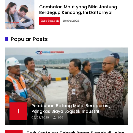
Gombalan Maut yang Bikin Jantung
Berdegup Kencang, Ini Daftarnya!
Jabodetabek
19/04/2026
Popular Posts
Pelabuhan Batang Mulai Beroperasi,
1
Pangkas Biaya Logistik Industri!
09/08/2025
999
Truk Kontainer Tabrak Pagar Rumah di Jalan