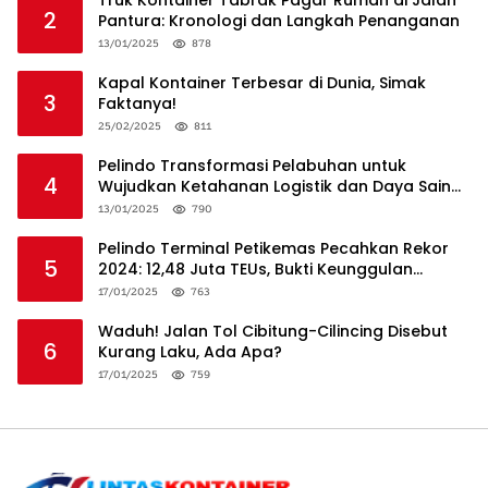
2
Pantura: Kronologi dan Langkah Penanganan
13/01/2025
878
Kapal Kontainer Terbesar di Dunia, Simak
3
Faktanya!
25/02/2025
811
Pelindo Transformasi Pelabuhan untuk
4
Wujudkan Ketahanan Logistik dan Daya Saing
Global
13/01/2025
790
Pelindo Terminal Petikemas Pecahkan Rekor
5
2024: 12,48 Juta TEUs, Bukti Keunggulan
Logistik Nasional
17/01/2025
763
Waduh! Jalan Tol Cibitung-Cilincing Disebut
6
Kurang Laku, Ada Apa?
17/01/2025
759