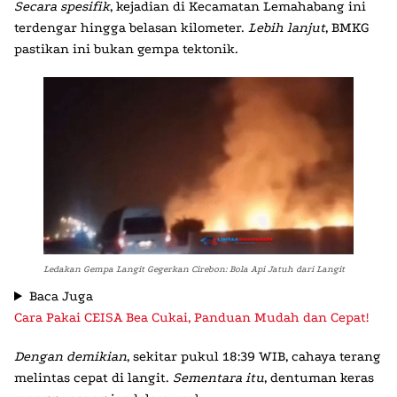
Secara spesifik
, kejadian di Kecamatan Lemahabang ini
terdengar hingga belasan kilometer.
Lebih lanjut
,
BMKG
pastikan ini bukan gempa tektonik.
Ledakan Gempa Langit Gegerkan Cirebon: Bola Api Jatuh dari Langit
Baca Juga
Cara Pakai CEISA Bea Cukai, Panduan Mudah dan Cepat!
Dengan demikian
, sekitar pukul 18:39 WIB, cahaya terang
melintas cepat di langit.
Sementara itu
, dentuman keras