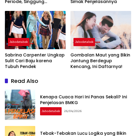
Periode, Singgung
Simak Penjelasannya
Pentingnya Regenerasi dan
‘Warisan’
Jabodetabek
Jabodetabek
Sabrina Carpenter Ungkap
Gombalan Maut yang Bikin
Sulit Cari Baju karena
Jantung Berdegup
Tubuh Pendek
Kencang, Ini Daftarnya!
Read Also
Kenapa Cuaca Hari Ini Panas Sekali? Ini
Penjelasan BMKG
Jabodetabek
26/04/2026
Tebak-Tebakan Lucu Logika yang Bikin