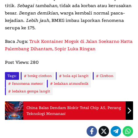
titik.
Sebagai tambahan
, tidak ada korban atau kerusakan
besar.
Dengan demikian
, warga kembali normal pasca-
kejadian.
Lebih jauh
, BMKG imbau laporkan fenomena
serupa ke 175.
Baca Juga:
Truk Kontainer Mogok di Jalan Soekarno Hatta
Palembang Dihantam, Sopir Luka Ringan
Post Views:
280
Tags:
bmkg cirebon
bola api langit
Cirebon
fenomena meteor
ledakan atmosferik
ledakan gempa langit
China Balas Dendam Blokir Total Chip AS, Perang
Teknologi Memanas!