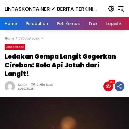
Skip
LINTASKONTAINER ✔ BERITA TERKINI
to
content
KONTAINER TERBARU HARI INI
Home
Pelabuhan
Peti Kemas
Truk
Logistik
Home
Jabodetabek
Jabodetabek
Ledakan Gempa Langit Gegerkan
Cirebon: Bola Api Jatuh dari
Langit!
280
Admin
2 Min Read
11/10/2025