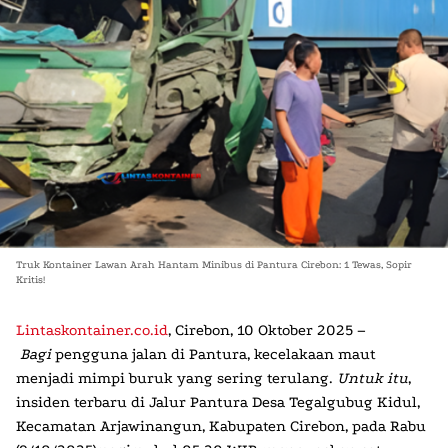
Truk Kontainer Lawan Arah Hantam Minibus di Pantura Cirebon: 1 Tewas, Sopir
Kritis!
Lintaskontainer.co.id
,
Cirebon, 10 Oktober 2025
–
Bagi
pengguna jalan di Pantura, kecelakaan maut
menjadi mimpi buruk yang sering terulang.
Untuk itu
,
insiden terbaru di Jalur Pantura Desa Tegalgubug Kidul,
Kecamatan Arjawinangun, Kabupaten Cirebon, pada Rabu