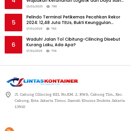
4
Wujudkan Ketahanan Logistik dan Daya Saing
Global
13/01/2025
790
Pelindo Terminal Petikemas Pecahkan Rekor
5
2024: 12,48 Juta TEUs, Bukti Keunggulan
Logistik Nasional
17/01/2025
763
Waduh! Jalan Tol Cibitung-Cilincing Disebut
6
Kurang Laku, Ada Apa?
17/01/2025
759
Jl. Cakung Cilincing KEL No.KM. 2, RW.6, Cakung Tim., Kec.
Cakung, Kota Jakarta Timur, Daerah Khusus Ibukota Jakarta
13910