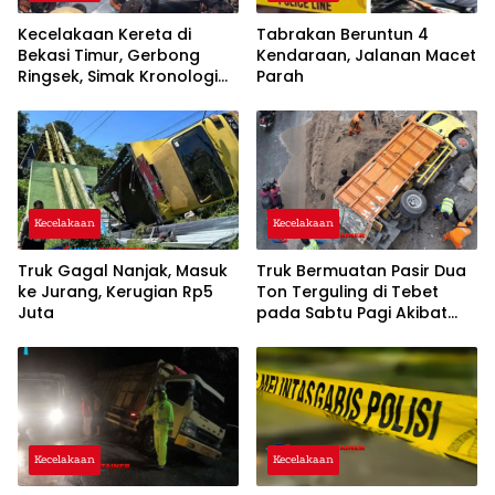
Kecelakaan Kereta di
Tabrakan Beruntun 4
Bekasi Timur, Gerbong
Kendaraan, Jalanan Macet
Ringsek, Simak Kronologi
Parah
Lengkapnya!
Kecelakaan
Kecelakaan
Truk Gagal Nanjak, Masuk
Truk Bermuatan Pasir Dua
ke Jurang, Kerugian Rp5
Ton Terguling di Tebet
Juta
pada Sabtu Pagi Akibat
Sopir Mengantuk
Kecelakaan
Kecelakaan