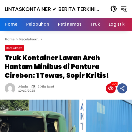
Skip
LINTASKONTAINER ✔ BERITA TERKINI
to
content
KONTAINER TERBARU HARI INI
Home
Pelabuhan
Peti Kemas
Truk
Logistik
Home
Kecelakaan
Kecelakaan
Truk Kontainer Lawan Arah
Hantam Minibus di Pantura
Cirebon: 1 Tewas, Sopir Kritis!
204
Admin
2 Min Read
10/10/2025