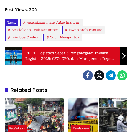
Post Views:
204
Tags:
kecelakaan maut Arjawinangun
Kecelakaan Truk Kontainer
lawan arah Pantura
minibus Cirebon
Sopir Mengantuk
PELNI Logistics Sabet 3 Penghargaan Inovasi
Logistik 2025: CFO, CEO, dan Manajemen Depo
Terbaik!
Related Posts
Kecelakaan
Kecelakaan