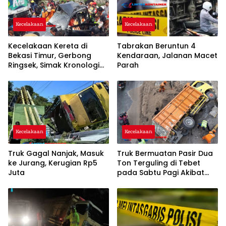
Kecelakaan
Kecelakaan
Kecelakaan Kereta di
Tabrakan Beruntun 4
Bekasi Timur, Gerbong
Kendaraan, Jalanan Macet
Ringsek, Simak Kronologi
Parah
Lengkapnya!
Kecelakaan
Kecelakaan
Truk Gagal Nanjak, Masuk
Truk Bermuatan Pasir Dua
ke Jurang, Kerugian Rp5
Ton Terguling di Tebet
Juta
pada Sabtu Pagi Akibat
Sopir Mengantuk