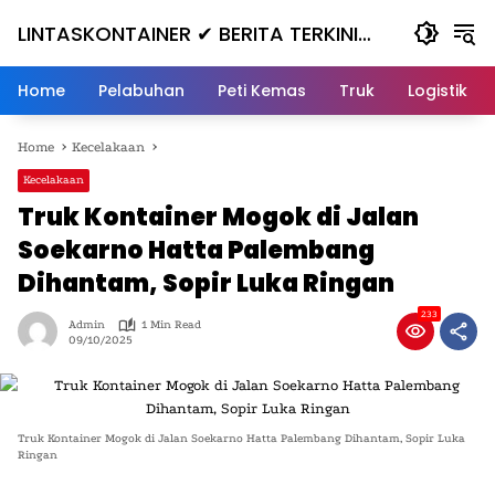
Skip
LINTASKONTAINER ✔ BERITA TERKINI
to
content
KONTAINER TERBARU HARI INI
Home
Pelabuhan
Peti Kemas
Truk
Logistik
Home
Kecelakaan
Kecelakaan
Truk Kontainer Mogok di Jalan
Soekarno Hatta Palembang
Dihantam, Sopir Luka Ringan
233
Admin
1 Min Read
09/10/2025
Truk Kontainer Mogok di Jalan Soekarno Hatta Palembang Dihantam, Sopir Luka
Ringan