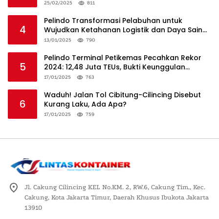
25/02/2025
811
Pelindo Transformasi Pelabuhan untuk
4
Wujudkan Ketahanan Logistik dan Daya Saing
Global
13/01/2025
790
Pelindo Terminal Petikemas Pecahkan Rekor
5
2024: 12,48 Juta TEUs, Bukti Keunggulan
Logistik Nasional
17/01/2025
763
Waduh! Jalan Tol Cibitung-Cilincing Disebut
6
Kurang Laku, Ada Apa?
17/01/2025
759
Jl. Cakung Cilincing KEL No.KM. 2, RW.6, Cakung Tim., Kec.
Cakung, Kota Jakarta Timur, Daerah Khusus Ibukota Jakarta
13910