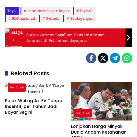
Tags:
kontainer ekspor-impor
logistik
PDB nasional
Pelindo
Perdagangan
Satgas Cartenz Gagalkan Penyelundupan
Amunisi di Pelabuhan Jayapura
Related Posts
Bea Cukai
Pajak Wuling Air EV Tanpa
Insentif, per Tahun Jadi
Bayar Segini
Bea Cukai
Lonjakan Harga Minyak
Dunia Ancam Ketahanan