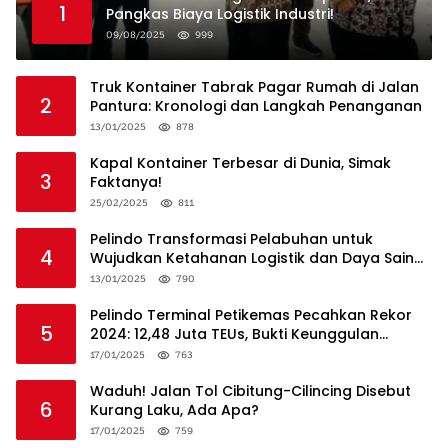
1
Pangkas Biaya Logistik Industri!
09/08/2025
999
Truk Kontainer Tabrak Pagar Rumah di Jalan
2
Pantura: Kronologi dan Langkah Penanganan
13/01/2025
878
Kapal Kontainer Terbesar di Dunia, Simak
3
Faktanya!
25/02/2025
811
Pelindo Transformasi Pelabuhan untuk
4
Wujudkan Ketahanan Logistik dan Daya Saing
Global
13/01/2025
790
Pelindo Terminal Petikemas Pecahkan Rekor
5
2024: 12,48 Juta TEUs, Bukti Keunggulan
Logistik Nasional
17/01/2025
763
Waduh! Jalan Tol Cibitung-Cilincing Disebut
6
Kurang Laku, Ada Apa?
17/01/2025
759