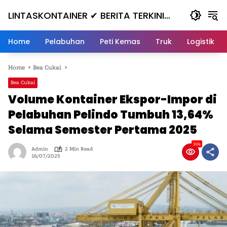
Skip
LINTASKONTAINER ✔ BERITA TERKINI
to
content
KONTAINER TERBARU HARI INI
Home
Pelabuhan
Peti Kemas
Truk
Logistik
Home
Bea Cukai
Bea Cukai
Volume Kontainer Ekspor-Impor di
Pelabuhan Pelindo Tumbuh 13,64%
Selama Semester Pertama 2025
304
Admin
2 Min Read
16/07/2025