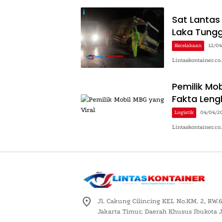
Sat Lantas
Laka Tungg
Kecelakaan
12/0
Lintaskontainer.co
Pemilik Mob
Fakta Leng
Logistik
04/04/2
Lintaskontainer.co
Jl. Cakung Cilincing KEL No.KM. 2, RW.6
Jakarta Timur, Daerah Khusus Ibukota 