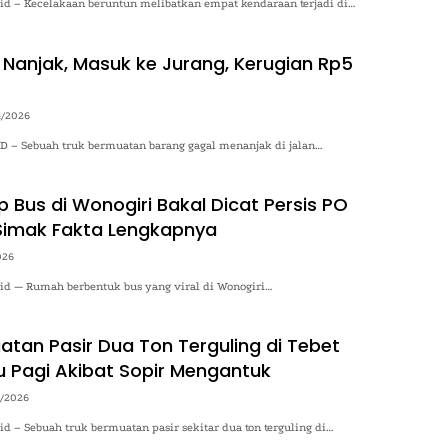
.id – Kecelakaan beruntun melibatkan empat kendaraan terjadi di…
 Nanjak, Masuk ke Jurang, Kerugian Rp5
4/2026
– Sebuah truk bermuatan barang gagal menanjak di jalan…
 Bus di Wonogiri Bakal Dicat Persis PO
Simak Fakta Lengkapnya
026
.id — Rumah berbentuk bus yang viral di Wonogiri…
atan Pasir Dua Ton Terguling di Tebet
 Pagi Akibat Sopir Mengantuk
4/2026
.id – Sebuah truk bermuatan pasir sekitar dua ton terguling di…