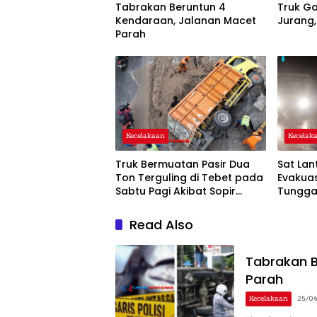
Tabrakan Beruntun 4
Truk Ga
Kendaraan, Jalanan Macet
Jurang,
Parah
Kecelakaan
Kecelak
Truk Bermuatan Pasir Dua
Sat Lan
Ton Terguling di Tebet pada
Evakuas
Sabtu Pagi Akibat Sopir
Tunggal
Mengantuk
Read Also
Tabrakan B
Parah
Kecelakaan
25/0