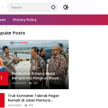
aan
Privacy Policy
pular Posts
Pelabuhan Batang Mulai
1
Beroperasi, Pangkas Biaya
Logistik Industri!
09/08/2025
999
Truk Kontainer Tabrak Pagar
Rumah di Jalan Pantura:
Kronologi dan Langkah
13/01/2025
878