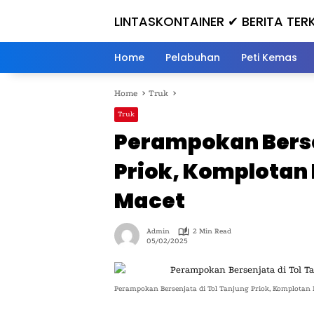
Skip
LINTASKONTAINER ✔ BERITA TER
to
content
HARI INI
Home
Pelabuhan
Peti Kemas
Home
Truk
Truk
Perampokan Berse
Priok, Komplotan 
Macet
Admin
2 Min Read
05/02/2025
Perampokan Bersenjata di Tol Tanjung Priok, Komplotan 