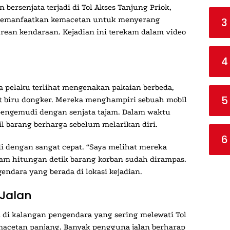
bersenjata terjadi di Tol Akses Tanjung Priok,
 memanfaatkan kemacetan untuk menyerang
3
trean kendaraan. Kejadian ini terekam dalam video
4
a pelaku terlihat mengenakan pakaian berbeda,
5
et biru dongker. Mereka menghampiri sebuah mobil
pengemudi dengan senjata tajam. Dalam waktu
l barang berharga sebelum melarikan diri.
6
i dengan sangat cepat. “Saya melihat mereka
alam hitungan detik barang korban sudah dirampas.
ndara yang berada di lokasi kejadian.
Jalan
 di kalangan pengendara yang sering melewati Tol
kemacetan panjang. Banyak pengguna jalan berharap