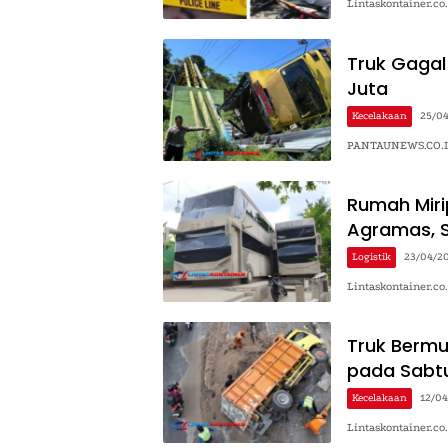
Lintaskontainer.co
Truk Gagal
Juta
Kecelakaan
25/0
PANTAUNEWS.CO.ID 
Rumah Mirip
Agramas, 
Logistik
23/04/2
Lintaskontainer.co
Truk Bermu
pada Sabtu
Kecelakaan
12/0
Lintaskontainer.co