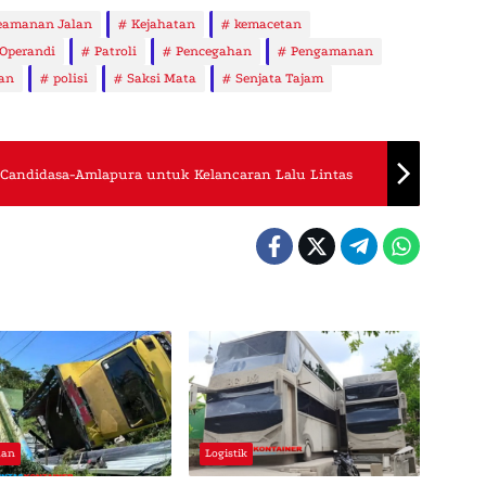
eamanan Jalan
Kejahatan
kemacetan
Operandi
Patroli
Pencegahan
Pengamanan
an
polisi
Saksi Mata
Senjata Tajam
r Candidasa-Amlapura untuk Kelancaran Lalu Lintas
aan
Logistik