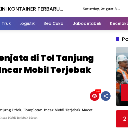
KINI KONTAINER TERBARU
Saturday, August 8,
2026
Truk
Logistik
Bea Cukai
Jabodetabek
Kecelak
Po
njata di Tol Tanjung
Incar Mobil Terjebak
367
2
Incar Mobil Terjebak Macet