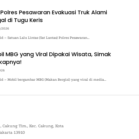
 Polres Pesawaran Evakuasi Truk Alami
al di Tugu Keris
4/2026
.id – Satuan Lalu Lintas (Sat Lantas) Polres Pesawaran…
il MBG yang Viral Dipakai Wisata, Simak
kapnya!
026
.id – Mobil bergambar MBG (Makan Bergizi) yang viral di media…
, Cakung Tim., Kec. Cakung, Kota
Jakarta 13910