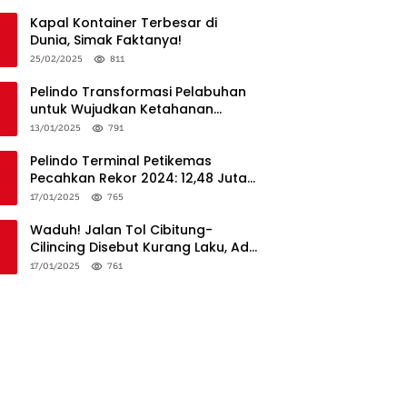
Penanganan
Kapal Kontainer Terbesar di
Dunia, Simak Faktanya!
25/02/2025
811
Pelindo Transformasi Pelabuhan
untuk Wujudkan Ketahanan
Logistik dan Daya Saing Global
13/01/2025
791
Pelindo Terminal Petikemas
Pecahkan Rekor 2024: 12,48 Juta
TEUs, Bukti Keunggulan Logistik
17/01/2025
765
Nasional
Waduh! Jalan Tol Cibitung-
Cilincing Disebut Kurang Laku, Ada
Apa?
17/01/2025
761