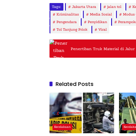
Tags:
Jakarta Utara
jalan tol
K
Kriminalitas
Media Sosial
Modus 
Pengendara
Penyidikan
Perampok
Tol Tanjung Priok
Viral
Penertiban Truk Material di Jalu
Related Posts
Kecelakaan
Kecelak