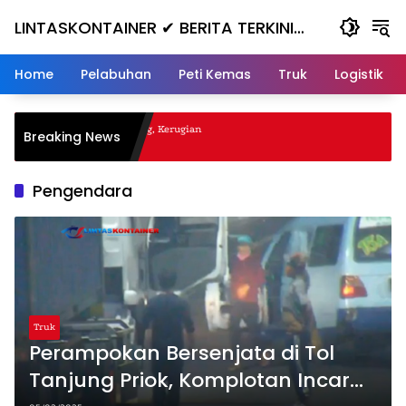
Skip
LINTASKONTAINER ✔ BERITA TERKINI
to
content
KONTAINER TERBARU HARI INI
Home
Pelabuhan
Peti Kemas
Truk
Logistik
l Nanjak, Masuk ke Jurang, Kerugian
Breaking News
Pengendara
Truk
Perampokan Bersenjata di Tol
Tanjung Priok, Komplotan Incar