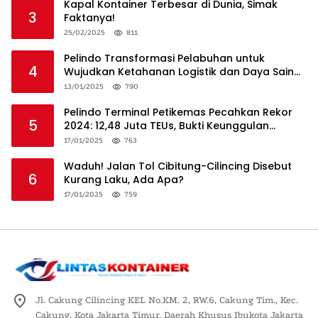
Kapal Kontainer Terbesar di Dunia, Simak
3
Faktanya!
25/02/2025
811
Pelindo Transformasi Pelabuhan untuk
4
Wujudkan Ketahanan Logistik dan Daya Saing
Global
13/01/2025
790
Pelindo Terminal Petikemas Pecahkan Rekor
5
2024: 12,48 Juta TEUs, Bukti Keunggulan
Logistik Nasional
17/01/2025
763
Waduh! Jalan Tol Cibitung-Cilincing Disebut
6
Kurang Laku, Ada Apa?
17/01/2025
759
Jl. Cakung Cilincing KEL No.KM. 2, RW.6, Cakung Tim., Kec.
Cakung, Kota Jakarta Timur, Daerah Khusus Ibukota Jakarta