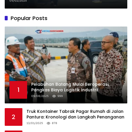
Mobil Terjebak Macet
05/02/2025
Popular Posts
Pelabuhan Batang Mulai Beroperasi,
1
Pangkas Biaya Logistik Industri!
09/08/2025
999
Truk Kontainer Tabrak Pagar Rumah di Jalan
2
Pantura: Kronologi dan Langkah Penanganan
13/01/2025
878