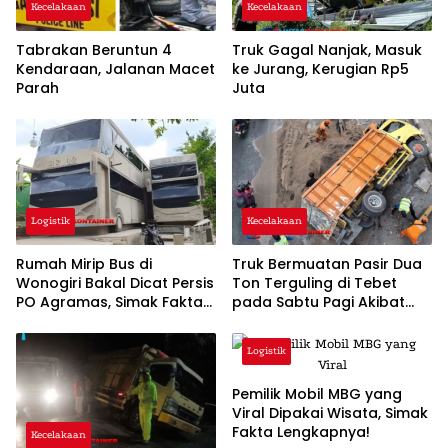
Kecelakaan
Kecelakaan
Tabrakan Beruntun 4
Truk Gagal Nanjak, Masuk
Kendaraan, Jalanan Macet
ke Jurang, Kerugian Rp5
Parah
Juta
Logistik
Kecelakaan
Rumah Mirip Bus di
Truk Bermuatan Pasir Dua
Wonogiri Bakal Dicat Persis
Ton Terguling di Tebet
PO Agramas, Simak Fakta
pada Sabtu Pagi Akibat
Lengkapnya
Sopir Mengantuk
Logistik
Pemilik Mobil MBG yang
Viral Dipakai Wisata, Simak
Fakta Lengkapnya!
Kecelakaan