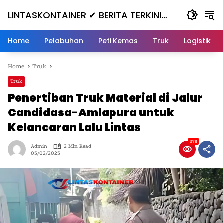
Skip
LINTASKONTAINER ✔ BERITA TERKINI
to
content
KONTAINER TERBARU HARI INI
Home
Pelabuhan
Peti Kemas
Truk
Logistik
Home
Truk
Truk
Penertiban Truk Material di Jalur
Candidasa-Amlapura untuk
Kelancaran Lalu Lintas
378
Admin
2 Min Read
05/02/2025