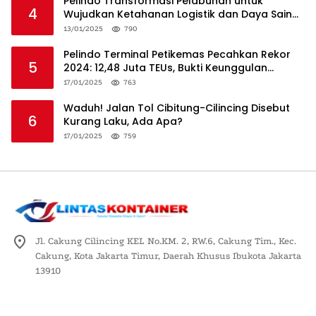
Pelindo Transformasi Pelabuhan untuk
4
Wujudkan Ketahanan Logistik dan Daya Saing
Global
13/01/2025
790
Pelindo Terminal Petikemas Pecahkan Rekor
5
2024: 12,48 Juta TEUs, Bukti Keunggulan
Logistik Nasional
17/01/2025
763
Waduh! Jalan Tol Cibitung-Cilincing Disebut
6
Kurang Laku, Ada Apa?
17/01/2025
759
Jl. Cakung Cilincing KEL No.KM. 2, RW.6, Cakung Tim., Kec.
Cakung, Kota Jakarta Timur, Daerah Khusus Ibukota Jakarta
13910