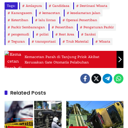
Tags:
Amlapura
Candidasa
Destinasi Wisata
Karangasem
kemacetan
keselamatan jalan
Ketertiban
lalu lintas
Operasi Penertiban
Parkir Sembarangan
Penertiban
Pengaturan Parkir
pengemudi
polisi
Rest Area
Sanksi
Teguran
transportasi
Truk Material
Wisata
Kemacetan Parah di Tanjung Priok Akibat
Kerusakan Gate Otomatis Pelabuhan
Related Posts