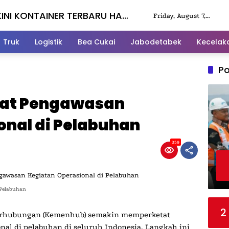
INI KONTAINER TERBARU HARI
Friday, August 7,
2026
Truk
Logistik
Bea Cukai
Jabodetabek
Kecelak
Po
at Pengawasan
onal di Pelabuhan
359
 Pelabuhan
2
erhubungan (Kemenhub)
semakin memperketat
nal di
pelabuhan
di seluruh Indonesia. Langkah ini