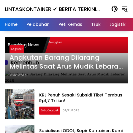
Skip
LINTASKONTAINER ✔ BERITA TERKINI
to
content
KONTAINER TERBARU HARI INI
Home
Pelabuhan
Peti Kemas
Truk
Logistik
anjak, Masuk ke Jurang, Kerugian
Breaking News
Logistik
Angkutan Barang Dilarang
Kemenhub
Melintas Saat Arus Mudik Lebaran
2026
12/02/2026
KRL Penuh Sesak! Subsidi Tiket Tembus
Rp1,7 Triliun!
Jabodetabek
04/11/2025
Sosialisasi ODOL, Sopir Kontainer: Kami