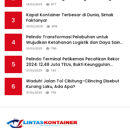
13/01/2025
877
Kapal Kontainer Terbesar di Dunia, Simak
3
Faktanya!
25/02/2025
808
Pelindo Transformasi Pelabuhan untuk
4
Wujudkan Ketahanan Logistik dan Daya Saing
Global
13/01/2025
790
Pelindo Terminal Petikemas Pecahkan Rekor
5
2024: 12,48 Juta TEUs, Bukti Keunggulan
Logistik Nasional
17/01/2025
763
Waduh! Jalan Tol Cibitung-Cilincing Disebut
6
Kurang Laku, Ada Apa?
17/01/2025
759