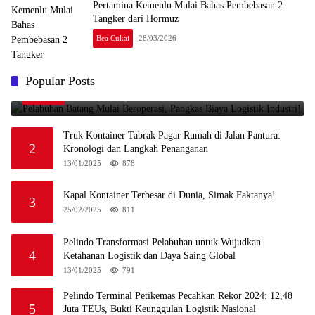
Pertamina Kemenlu Mulai Bahas Pembebasan 2
Tangker dari Hormuz
Bea Cukai
28/03/2026
Pelabuhan Batang Mulai Beroperasi, Pangkas Biaya
Popular Posts
1
Logistik Industri!
09/08/2025
999
Truk Kontainer Tabrak Pagar Rumah di Jalan Pantura:
2
Kronologi dan Langkah Penanganan
13/01/2025
878
Kapal Kontainer Terbesar di Dunia, Simak Faktanya!
3
25/02/2025
811
Pelindo Transformasi Pelabuhan untuk Wujudkan
4
Ketahanan Logistik dan Daya Saing Global
13/01/2025
791
Pelindo Terminal Petikemas Pecahkan Rekor 2024: 12,48
5
Juta TEUs, Bukti Keunggulan Logistik Nasional