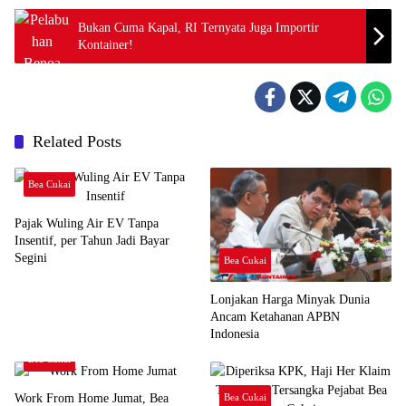
Bukan Cuma Kapal, RI Ternyata Juga Importir
Kontainer!
Related Posts
Bea Cukai
Pajak Wuling Air EV Tanpa
Insentif, per Tahun Jadi Bayar
Segini
Bea Cukai
Lonjakan Harga Minyak Dunia
Ancam Ketahanan APBN
Indonesia
Bea Cukai
Work From Home Jumat, Bea
Bea Cukai