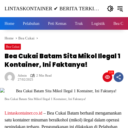
Skip
LINTASKONTAINER ✔ BERITA TERKINI
to
content
KONTAINER TERBARU HARI INI
Home
Pelabuhan
Peti Kemas
Truk
Logistik
Bea Cuk
Home
Bea Cukai
Bea Cukai
Bea Cukai Batam Sita Mikol Ilegal 1
Kontainer, Ini Faktanya!
339
Admin
2 Min Read
27/02/2025
Bea Cukai Batam Sita Mikol Ilegal 1 Kontainer, Ini Faktanya!
Lintaskontainer.co.id
–
Bea Cukai Batam berhasil mengamankan
satu kontainer minuman beralkohol (mikol) ilegal dalam operasi
penindakan terbaru. Pengungkapan ini dilakukan di Pelabuhan