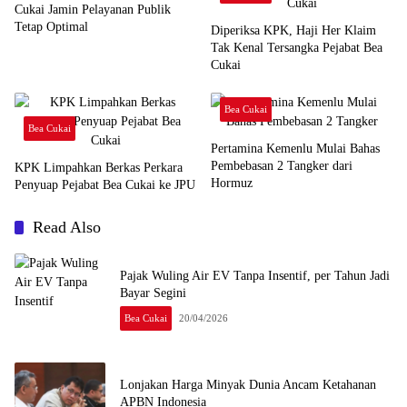
Cukai Jamin Pelayanan Publik
Tetap Optimal
Diperiksa KPK, Haji Her Klaim
Tak Kenal Tersangka Pejabat Bea
Cukai
Bea Cukai
Bea Cukai
Pertamina Kemenlu Mulai Bahas
Pembebasan 2 Tangker dari
KPK Limpahkan Berkas Perkara
Hormuz
Penyuap Pejabat Bea Cukai ke JPU
Read Also
Pajak Wuling Air EV Tanpa Insentif, per Tahun Jadi
Bayar Segini
Bea Cukai
20/04/2026
Lonjakan Harga Minyak Dunia Ancam Ketahanan
APBN Indonesia