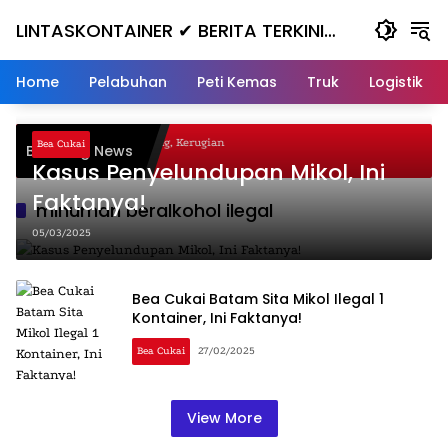
Skip
LINTASKONTAINER ✔ BERITA TERKINI
to
content
KONTAINER TERBARU HARI INI
Home
Pelabuhan
Peti Kemas
Truk
Logistik
al Nanjak, Masuk ke Jurang, Kerugian
Bea Cukai
Breaking News
a
Kasus Penyelundupan Mikol, Ini
Faktanya!
minuman beralkohol ilegal
05/03/2025
Bea Cukai Batam Sita Mikol Ilegal 1
Kontainer, Ini Faktanya!
Bea Cukai
27/02/2025
View More