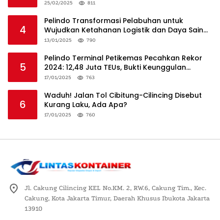
25/02/2025
811
Pelindo Transformasi Pelabuhan untuk
4
Wujudkan Ketahanan Logistik dan Daya Saing
Global
13/01/2025
790
Pelindo Terminal Petikemas Pecahkan Rekor
5
2024: 12,48 Juta TEUs, Bukti Keunggulan
Logistik Nasional
17/01/2025
763
Waduh! Jalan Tol Cibitung-Cilincing Disebut
6
Kurang Laku, Ada Apa?
17/01/2025
760
Jl. Cakung Cilincing KEL No.KM. 2, RW.6, Cakung Tim., Kec.
Cakung, Kota Jakarta Timur, Daerah Khusus Ibukota Jakarta
13910