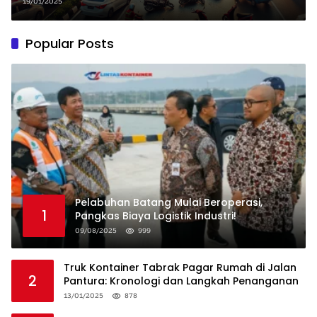
Motor dan Mobil di Tangerang
19/01/2025
Popular Posts
Pelabuhan Batang Mulai Beroperasi,
1
Pangkas Biaya Logistik Industri!
09/08/2025
999
Truk Kontainer Tabrak Pagar Rumah di Jalan
2
Pantura: Kronologi dan Langkah Penanganan
13/01/2025
878