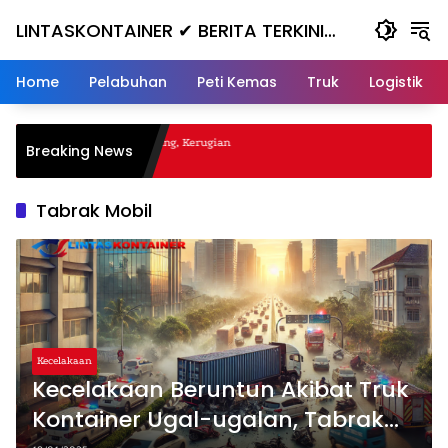
Skip
LINTASKONTAINER ✔ BERITA TERKINI
to
content
KONTAINER TERBARU HARI INI
Home
Pelabuhan
Peti Kemas
Truk
Logistik
al Nanjak, Masuk ke Jurang, Kerugian
Breaking News
Tabrak Mobil
Kecelakaan
Kecelakaan Beruntun Akibat Truk
Kontainer Ugal-ugalan, Tabrak