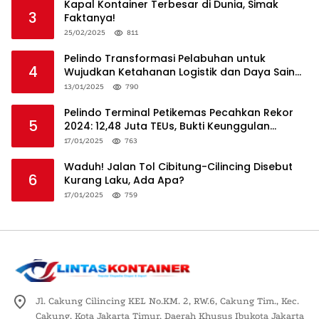
Kapal Kontainer Terbesar di Dunia, Simak
3
Faktanya!
25/02/2025
811
Pelindo Transformasi Pelabuhan untuk
4
Wujudkan Ketahanan Logistik dan Daya Saing
Global
13/01/2025
790
Pelindo Terminal Petikemas Pecahkan Rekor
5
2024: 12,48 Juta TEUs, Bukti Keunggulan
Logistik Nasional
17/01/2025
763
Waduh! Jalan Tol Cibitung-Cilincing Disebut
6
Kurang Laku, Ada Apa?
17/01/2025
759
Jl. Cakung Cilincing KEL No.KM. 2, RW.6, Cakung Tim., Kec.
Cakung, Kota Jakarta Timur, Daerah Khusus Ibukota Jakarta