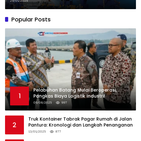
Petikemas Batuampar
29/01/2025
Popular Posts
Pelabuhan Batang Mulai Beroperasi,
1
Pangkas Biaya Logistik Industri!
09/08/2025
997
Truk Kontainer Tabrak Pagar Rumah di Jalan
2
Pantura: Kronologi dan Langkah Penanganan
13/01/2025
877