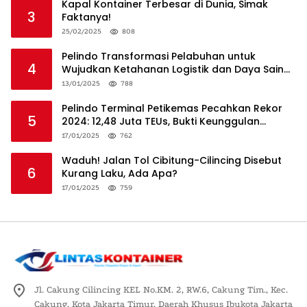
Kapal Kontainer Terbesar di Dunia, Simak
3
Faktanya!
25/02/2025
808
Pelindo Transformasi Pelabuhan untuk
4
Wujudkan Ketahanan Logistik dan Daya Saing
Global
13/01/2025
788
Pelindo Terminal Petikemas Pecahkan Rekor
5
2024: 12,48 Juta TEUs, Bukti Keunggulan
Logistik Nasional
17/01/2025
762
Waduh! Jalan Tol Cibitung-Cilincing Disebut
6
Kurang Laku, Ada Apa?
17/01/2025
759
Jl. Cakung Cilincing KEL No.KM. 2, RW.6, Cakung Tim., Kec.
Cakung, Kota Jakarta Timur, Daerah Khusus Ibukota Jakarta