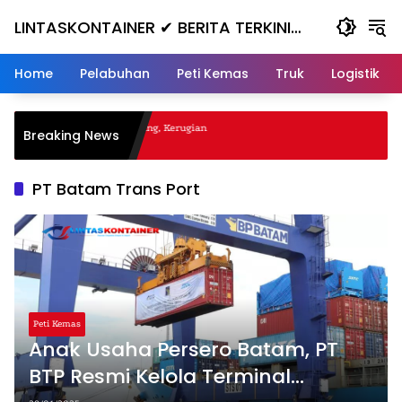
Skip
LINTASKONTAINER ✔ BERITA TERKINI
to
content
KONTAINER TERBARU HARI INI
Home
Pelabuhan
Peti Kemas
Truk
Logistik
gal Nanjak, Masuk ke Jurang, Kerugian
Breaking News
a
PT Batam Trans Port
Peti Kemas
Anak Usaha Persero Batam, PT
BTP Resmi Kelola Terminal