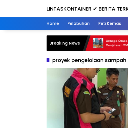
Skip
LINTASKONTAINER ✔ BERITA TERK
to
content
INI
Home
Pelabuhan
Peti Kemas
Kecelakaan Kereta di Bekasi Timur, Gerbong
Kenapa Cuaca Hari Ini
Breaking News
Ringsek, Simak Kronologi Lengkapnya!
Penjelasan BMKG
proyek pengelolaan sampah