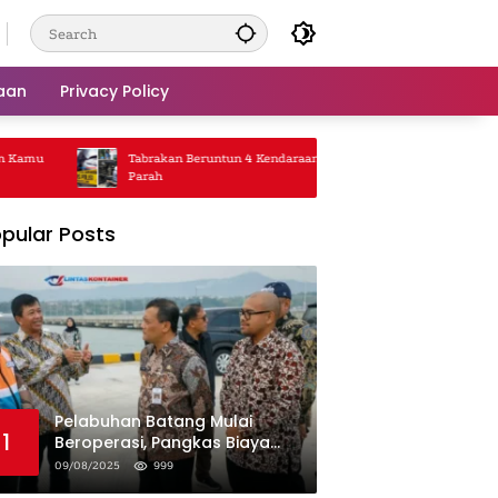
aan
Privacy Policy
u
Tabrakan Beruntun 4 Kendaraan, Jalanan Macet
Truk Gaga
Parah
Rp5 Juta
pular Posts
Pelabuhan Batang Mulai
1
Beroperasi, Pangkas Biaya
Logistik Industri!
09/08/2025
999