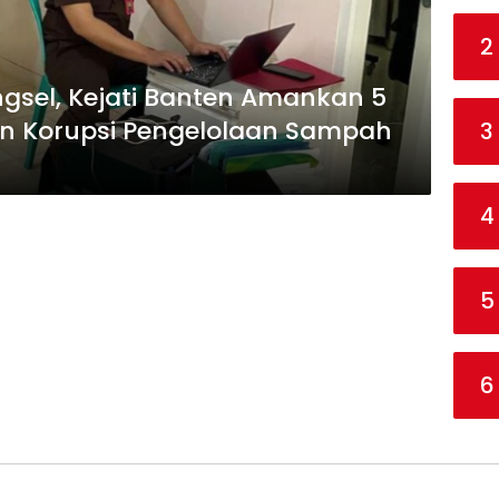
2
gsel, Kejati Banten Amankan 5
n Korupsi Pengelolaan Sampah
3
4
5
6