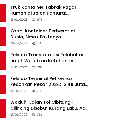
Truk Kontainer Tabrak Pagar
Rumah di Jalan Pantura:
Kronologi dan Langkah
13/01/2025
878
Penanganan
Kapal Kontainer Terbesar di
Dunia, Simak Faktanya!
25/02/2025
811
Pelindo Transformasi Pelabuhan
untuk Wujudkan Ketahanan
Logistik dan Daya Saing Global
13/01/2025
791
Pelindo Terminal Petikemas
Pecahkan Rekor 2024: 12,48 Juta
TEUs, Bukti Keunggulan Logistik
17/01/2025
765
Nasional
Waduh! Jalan Tol Cibitung-
Cilincing Disebut Kurang Laku, Ada
Apa?
17/01/2025
761