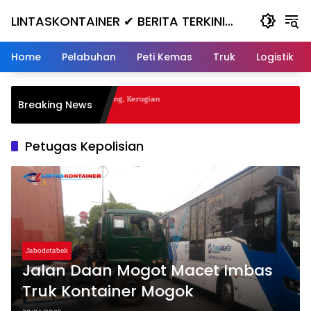
Skip
LINTASKONTAINER ✔ BERITA TERKINI
to
content
KONTAINER TERBARU HARI INI
Home
Pelabuhan
Peti Kemas
Truk
Logistik
al Nanjak, Masuk ke Jurang, Kerugian
Breaking News
a
Petugas Kepolisian
Jabodetabek
Jalan Daan Mogot Macet Imbas
Truk Kontainer Mogok