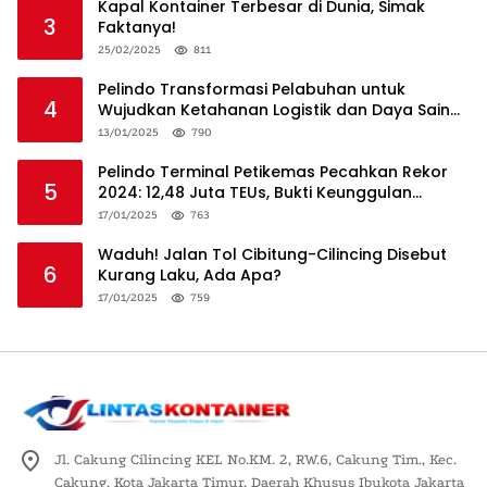
Kapal Kontainer Terbesar di Dunia, Simak
3
Faktanya!
25/02/2025
811
Pelindo Transformasi Pelabuhan untuk
4
Wujudkan Ketahanan Logistik dan Daya Saing
Global
13/01/2025
790
Pelindo Terminal Petikemas Pecahkan Rekor
5
2024: 12,48 Juta TEUs, Bukti Keunggulan
Logistik Nasional
17/01/2025
763
Waduh! Jalan Tol Cibitung-Cilincing Disebut
6
Kurang Laku, Ada Apa?
17/01/2025
759
Jl. Cakung Cilincing KEL No.KM. 2, RW.6, Cakung Tim., Kec.
Cakung, Kota Jakarta Timur, Daerah Khusus Ibukota Jakarta