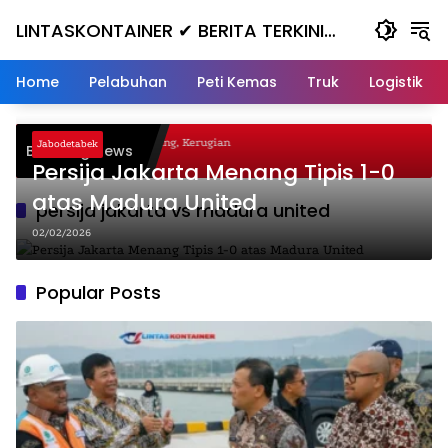
Skip
LINTASKONTAINER ✔ BERITA TERKINI
to
content
KONTAINER TERBARU HARI INI
Home
Pelabuhan
Peti Kemas
Truk
Logistik
gal Nanjak, Masuk ke Jurang, Kerugian
Jabodetabek
Breaking News
a
Persija Jakarta Menang Tipis 1-0
atas Madura United
persija jakarta vs madura united
02/02/2026
Popular Posts