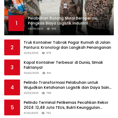
Pelabuhan Batang Mulai Beroperasi,
1
Pangkas Biaya Logistik Industri!
09/08/2025
999
Truk Kontainer Tabrak Pagar Rumah di Jalan
2
Pantura: Kronologi dan Langkah Penanganan
13/01/2025
878
Kapal Kontainer Terbesar di Dunia, Simak
3
Faktanya!
25/02/2025
811
Pelindo Transformasi Pelabuhan untuk
4
Wujudkan Ketahanan Logistik dan Daya Saing
Global
13/01/2025
790
Pelindo Terminal Petikemas Pecahkan Rekor
5
2024: 12,48 Juta TEUs, Bukti Keunggulan
Logistik Nasional
17/01/2025
763