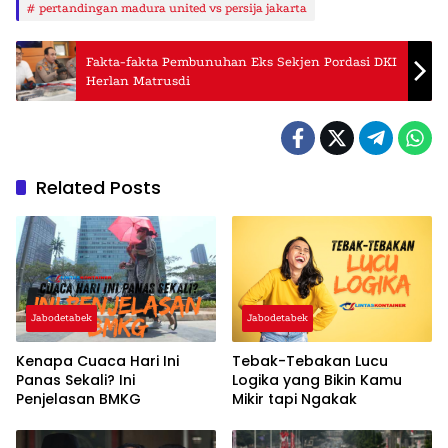
pertandingan madura united vs persija jakarta
Fakta-fakta Pembunuhan Eks Sekjen Pordasi DKI
Herlan Matrusdi
Related Posts
Jabodetabek
Jabodetabek
Kenapa Cuaca Hari Ini
Tebak-Tebakan Lucu
Panas Sekali? Ini
Logika yang Bikin Kamu
Penjelasan BMKG
Mikir tapi Ngakak