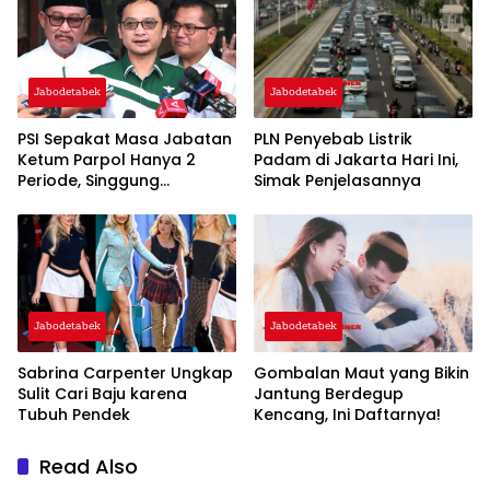
Jabodetabek
Jabodetabek
PSI Sepakat Masa Jabatan
PLN Penyebab Listrik
Ketum Parpol Hanya 2
Padam di Jakarta Hari Ini,
Periode, Singgung
Simak Penjelasannya
Pentingnya Regenerasi dan
‘Warisan’
Jabodetabek
Jabodetabek
Sabrina Carpenter Ungkap
Gombalan Maut yang Bikin
Sulit Cari Baju karena
Jantung Berdegup
Tubuh Pendek
Kencang, Ini Daftarnya!
Read Also