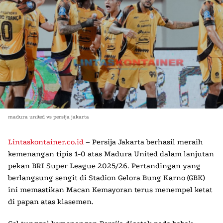
madura united vs persija jakarta
Lintaskontainer.co.id
–
Persija Jakarta
berhasil meraih
kemenangan tipis 1-0 atas
Madura United
dalam lanjutan
pekan
BRI Super League 2025/26
. Pertandingan yang
berlangsung sengit di
Stadion Gelora Bung Karno (GBK)
ini memastikan Macan Kemayoran terus menempel ketat
di papan atas klasemen.