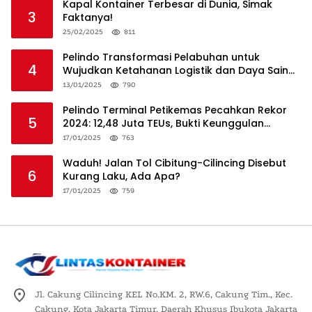
Kapal Kontainer Terbesar di Dunia, Simak
3
Faktanya!
25/02/2025
811
Pelindo Transformasi Pelabuhan untuk
4
Wujudkan Ketahanan Logistik dan Daya Saing
Global
13/01/2025
790
Pelindo Terminal Petikemas Pecahkan Rekor
5
2024: 12,48 Juta TEUs, Bukti Keunggulan
Logistik Nasional
17/01/2025
763
Waduh! Jalan Tol Cibitung-Cilincing Disebut
6
Kurang Laku, Ada Apa?
17/01/2025
759
Jl. Cakung Cilincing KEL No.KM. 2, RW.6, Cakung Tim., Kec.
Cakung, Kota Jakarta Timur, Daerah Khusus Ibukota Jakarta