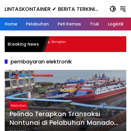
Skip
LINTASKONTAINER ✔ BERITA TERKINI
to
content
KONTAINER TERBARU HARI INI
Home
Pelabuhan
Peti Kemas
Truk
Logistik
l Nanjak, Masuk ke Jurang, Kerugian
Breaking News
pembayaran elektronik
Pelabuhan
Pelindo Terapkan Transaksi
Nontunai di Pelabuhan Manado