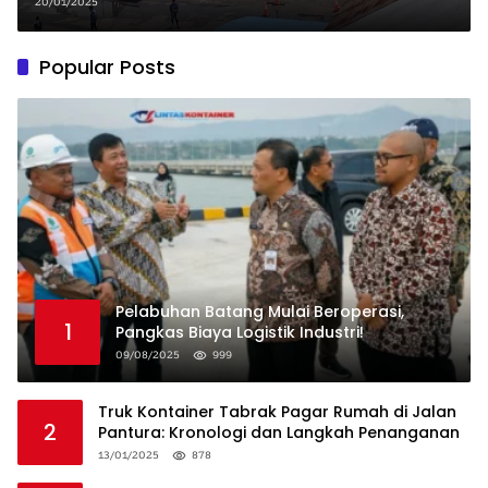
untuk Dukung Transformasi
20/01/2025
Digital
Popular Posts
Pelabuhan Batang Mulai Beroperasi,
1
Pangkas Biaya Logistik Industri!
09/08/2025
999
Truk Kontainer Tabrak Pagar Rumah di Jalan
2
Pantura: Kronologi dan Langkah Penanganan
13/01/2025
878