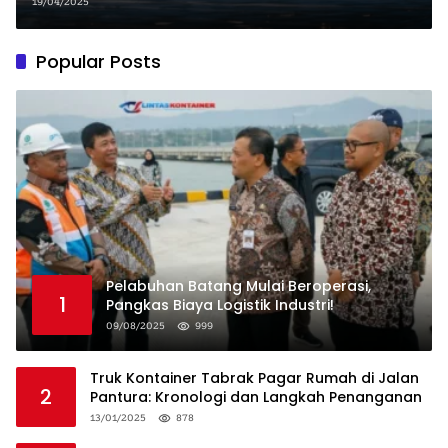
Indonesia Tetap Untung!
19/04/2025
Popular Posts
Pelabuhan Batang Mulai Beroperasi,
1
Pangkas Biaya Logistik Industri!
09/08/2025
999
Truk Kontainer Tabrak Pagar Rumah di Jalan
2
Pantura: Kronologi dan Langkah Penanganan
13/01/2025
878