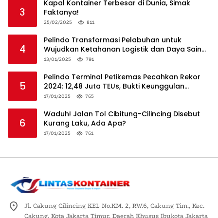
Kapal Kontainer Terbesar di Dunia, Simak
3
Faktanya!
25/02/2025
811
Pelindo Transformasi Pelabuhan untuk
4
Wujudkan Ketahanan Logistik dan Daya Saing
Global
13/01/2025
791
Pelindo Terminal Petikemas Pecahkan Rekor
5
2024: 12,48 Juta TEUs, Bukti Keunggulan
Logistik Nasional
17/01/2025
765
Waduh! Jalan Tol Cibitung-Cilincing Disebut
6
Kurang Laku, Ada Apa?
17/01/2025
761
Jl. Cakung Cilincing KEL No.KM. 2, RW.6, Cakung Tim., Kec.
Cakung, Kota Jakarta Timur, Daerah Khusus Ibukota Jakarta