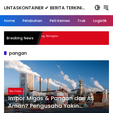
Skip
LINTASKONTAINER ✔ BERITA TERKINI
to
content
KONTAINER TERBARU HARI INI
Home
Pelabuhan
Peti Kemas
Truk
Logistik
al Nanjak, Masuk ke Jurang, Kerugian
Breaking News
a
pangan
Bea Cukai
Impor Migas & Pangan dari AS
Aman? Pengusaha Yakin