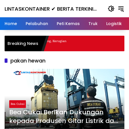
Skip
LINTASKONTAINER ✔ BERITA TERKINI
to
content
KONTAINER TERBARU HARI INI
Home
Pelabuhan
Peti Kemas
Truk
Logistik
gal Nanjak, Masuk ke Jurang, Kerugian
Breaking News
a
pakan hewan
Bea Cukai
Bea Cukai Berikan Dukungan
kepada Produsen Gitar Listrik dan