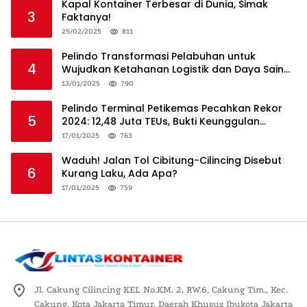
Kapal Kontainer Terbesar di Dunia, Simak
3
Faktanya!
25/02/2025
811
Pelindo Transformasi Pelabuhan untuk
4
Wujudkan Ketahanan Logistik dan Daya Saing
Global
13/01/2025
790
Pelindo Terminal Petikemas Pecahkan Rekor
5
2024: 12,48 Juta TEUs, Bukti Keunggulan
Logistik Nasional
17/01/2025
763
Waduh! Jalan Tol Cibitung-Cilincing Disebut
6
Kurang Laku, Ada Apa?
17/01/2025
759
Jl. Cakung Cilincing KEL No.KM. 2, RW.6, Cakung Tim., Kec.
Cakung, Kota Jakarta Timur, Daerah Khusus Ibukota Jakarta