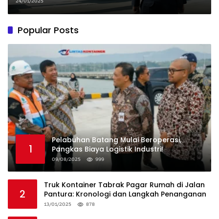
Pakan Hewan melalui Kawasan
24/01/2025
Berikat
Popular Posts
Pelabuhan Batang Mulai Beroperasi,
1
Pangkas Biaya Logistik Industri!
09/08/2025
999
Truk Kontainer Tabrak Pagar Rumah di Jalan
2
Pantura: Kronologi dan Langkah Penanganan
13/01/2025
878