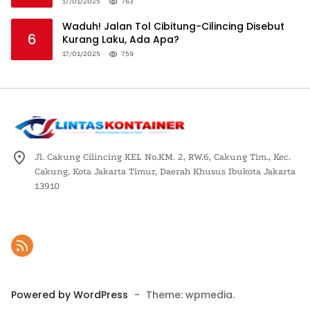
Logistik Nasional
17/01/2025
763
Waduh! Jalan Tol Cibitung-Cilincing Disebut
6
Kurang Laku, Ada Apa?
17/01/2025
759
Jl. Cakung Cilincing KEL No.KM. 2, RW.6, Cakung Tim., Kec.
Cakung, Kota Jakarta Timur, Daerah Khusus Ibukota Jakarta
13910
Powered by WordPress
-
Theme: wpmedia.