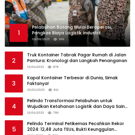
Pelabuhan Batang Mulai Beroperasi,
1
Pangkas Biaya Logistik Industri!
09/08/2025
999
Truk Kontainer Tabrak Pagar Rumah di Jalan
2
Pantura: Kronologi dan Langkah Penanganan
13/01/2025
878
Kapal Kontainer Terbesar di Dunia, Simak
3
Faktanya!
25/02/2025
811
Pelindo Transformasi Pelabuhan untuk
4
Wujudkan Ketahanan Logistik dan Daya Saing
Global
13/01/2025
790
Pelindo Terminal Petikemas Pecahkan Rekor
5
2024: 12,48 Juta TEUs, Bukti Keunggulan