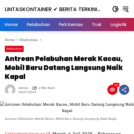
Skip
LINTASKONTAINER ✔ BERITA TERKINI
to
content
KONTAINER TERBARU HARI INI
Home
Pelabuhan
Peti Kemas
Truk
Logistik
Home
Pelabuhan
Pelabuhan
Antrean Pelabuhan Merak Kacau,
Mobil Baru Datang Langsung Naik
Kapal
286
Admin
2 Min Read
04/07/2025
Antrean Pelabuhan Merak Kacau, Mobil Baru Datang Langsung Naik Kapal
Lintaskontainer.co.id
,
Merak, 4 Juli 2025
– Kekacauan