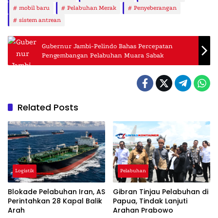
mobil baru
Pelabuhan Merak
Penyeberangan
sistem antrean
Gubernur Jambi-Pelindo Bahas Percepatan
Pengembangan Pelabuhan Muara Sabak
Related Posts
Logistik
Pelabuhan
Blokade Pelabuhan Iran, AS
Gibran Tinjau Pelabuhan di
Perintahkan 28 Kapal Balik
Papua, Tindak Lanjuti
Arah
Arahan Prabowo