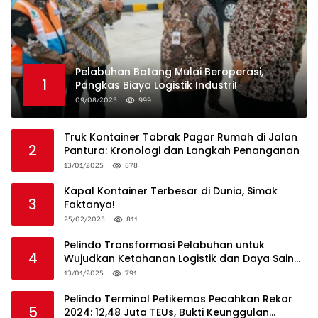
Pelabuhan Batang Mulai Beroperasi,
1
Pangkas Biaya Logistik Industri!
09/08/2025
999
Truk Kontainer Tabrak Pagar Rumah di Jalan
2
Pantura: Kronologi dan Langkah Penanganan
13/01/2025
878
Kapal Kontainer Terbesar di Dunia, Simak
3
Faktanya!
25/02/2025
811
Pelindo Transformasi Pelabuhan untuk
4
Wujudkan Ketahanan Logistik dan Daya Saing
Global
13/01/2025
791
Pelindo Terminal Petikemas Pecahkan Rekor
5
2024: 12,48 Juta TEUs, Bukti Keunggulan