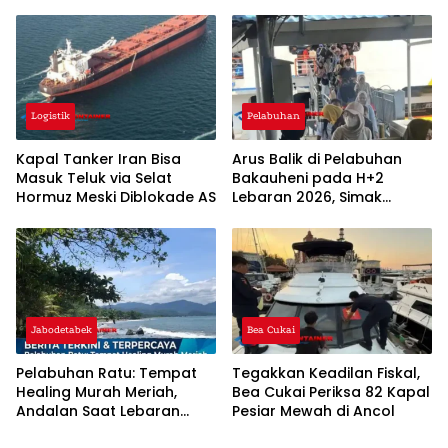
Logistik
Pelabuhan
Kapal Tanker Iran Bisa
Arus Balik di Pelabuhan
Masuk Teluk via Selat
Bakauheni pada H+2
Hormuz Meski Diblokade AS
Lebaran 2026, Simak
Penjelasannya!
Jabodetabek
Bea Cukai
Pelabuhan Ratu: Tempat
Tegakkan Keadilan Fiskal,
Healing Murah Meriah,
Bea Cukai Periksa 82 Kapal
Andalan Saat Lebaran
Pesiar Mewah di Ancol
2026