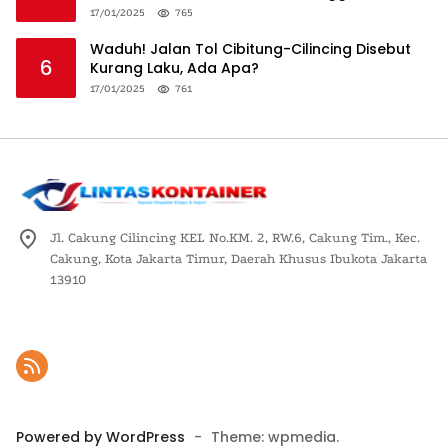
Logistik Nasional
17/01/2025
765
Waduh! Jalan Tol Cibitung-Cilincing Disebut
6
Kurang Laku, Ada Apa?
17/01/2025
761
Jl. Cakung Cilincing KEL No.KM. 2, RW.6, Cakung Tim., Kec.
Cakung, Kota Jakarta Timur, Daerah Khusus Ibukota Jakarta
13910
Powered by WordPress
-
Theme: wpmedia.