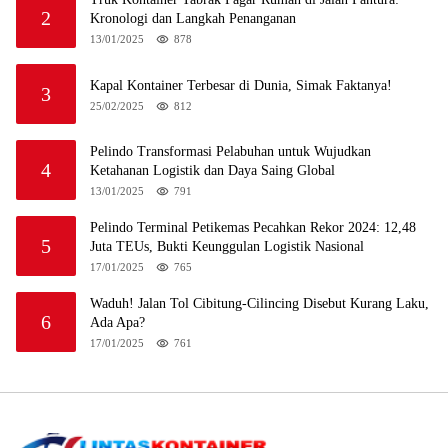
2
Kronologi dan Langkah Penanganan
13/01/2025
878
Kapal Kontainer Terbesar di Dunia, Simak Faktanya!
3
25/02/2025
812
Pelindo Transformasi Pelabuhan untuk Wujudkan
4
Ketahanan Logistik dan Daya Saing Global
13/01/2025
791
Pelindo Terminal Petikemas Pecahkan Rekor 2024: 12,48
5
Juta TEUs, Bukti Keunggulan Logistik Nasional
17/01/2025
765
Waduh! Jalan Tol Cibitung-Cilincing Disebut Kurang Laku,
6
Ada Apa?
17/01/2025
761