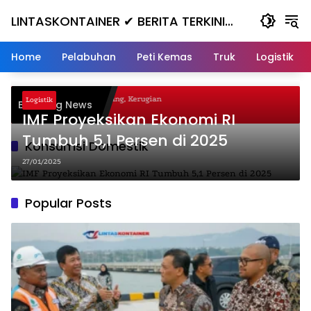
Skip
LINTASKONTAINER ✔ BERITA TERKINI
to
content
KONTAINER TERBARU HARI INI
Home
Pelabuhan
Peti Kemas
Truk
Logistik
Gagal Nanjak, Masuk ke Jurang, Kerugian
Logistik
Breaking News
uta
IMF Proyeksikan Ekonomi RI
Tumbuh 5,1 Persen di 2025
Konsumsi Domestik
27/01/2025
Popular Posts