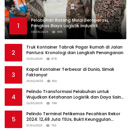
Pelabuhan Batang Mulai Beroperasi,
1
Pangkas Biaya Logistik Industri!
09/08/2025
999
Truk Kontainer Tabrak Pagar Rumah di Jalan
2
Pantura: Kronologi dan Langkah Penanganan
13/01/2025
878
Kapal Kontainer Terbesar di Dunia, Simak
3
Faktanya!
25/02/2025
811
Pelindo Transformasi Pelabuhan untuk
4
Wujudkan Ketahanan Logistik dan Daya Saing
Global
13/01/2025
790
Pelindo Terminal Petikemas Pecahkan Rekor
5
2024: 12,48 Juta TEUs, Bukti Keunggulan
Logistik Nasional
17/01/2025
763