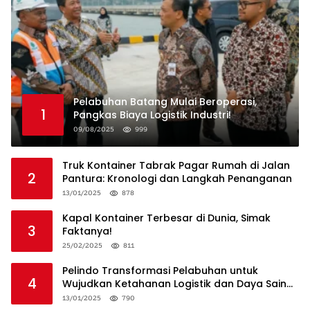
Pelabuhan Batang Mulai Beroperasi,
1
Pangkas Biaya Logistik Industri!
09/08/2025
999
Truk Kontainer Tabrak Pagar Rumah di Jalan
2
Pantura: Kronologi dan Langkah Penanganan
13/01/2025
878
Kapal Kontainer Terbesar di Dunia, Simak
3
Faktanya!
25/02/2025
811
Pelindo Transformasi Pelabuhan untuk
4
Wujudkan Ketahanan Logistik dan Daya Saing
Global
13/01/2025
790