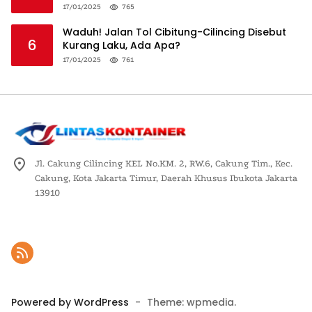
Logistik Nasional
17/01/2025
765
Waduh! Jalan Tol Cibitung-Cilincing Disebut
6
Kurang Laku, Ada Apa?
17/01/2025
761
Jl. Cakung Cilincing KEL No.KM. 2, RW.6, Cakung Tim., Kec.
Cakung, Kota Jakarta Timur, Daerah Khusus Ibukota Jakarta
13910
Powered by WordPress
-
Theme: wpmedia.