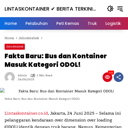
Skip
LINTASKONTAINER ✔ BERITA TERKINI
to
content
KONTAINER TERBARU HARI INI
Home
Pelabuhan
Peti Kemas
Truk
Logistik
Home
Jabodetabek
Jabodetabek
Fakta Baru: Bus dan Kontainer
Masuk Kategori ODOL!
325
Admin
2 Min Read
24/06/2025
Fakta Baru: Bus dan Kontainer Masuk Kategori ODOL!
Lintaskontainer.co.id
,
Jakarta, 24 Juni 2025
– Selama ini
pelanggaran kendaraan over dimension over loading
(ODOL) identik dengan truk barang. Namun, Kementerian