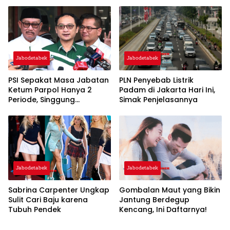
Jabodetabek
Jabodetabek
PSI Sepakat Masa Jabatan
PLN Penyebab Listrik
Ketum Parpol Hanya 2
Padam di Jakarta Hari Ini,
Periode, Singgung
Simak Penjelasannya
Pentingnya Regenerasi dan
‘Warisan’
Jabodetabek
Jabodetabek
Sabrina Carpenter Ungkap
Gombalan Maut yang Bikin
Sulit Cari Baju karena
Jantung Berdegup
Tubuh Pendek
Kencang, Ini Daftarnya!