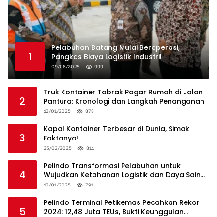
Pelabuhan Batang Mulai Beroperasi,
1
Pangkas Biaya Logistik Industri!
09/08/2025
999
Truk Kontainer Tabrak Pagar Rumah di Jalan
2
Pantura: Kronologi dan Langkah Penanganan
13/01/2025
878
Kapal Kontainer Terbesar di Dunia, Simak
3
Faktanya!
25/02/2025
811
Pelindo Transformasi Pelabuhan untuk
4
Wujudkan Ketahanan Logistik dan Daya Saing
Global
13/01/2025
791
Pelindo Terminal Petikemas Pecahkan Rekor
5
2024: 12,48 Juta TEUs, Bukti Keunggulan