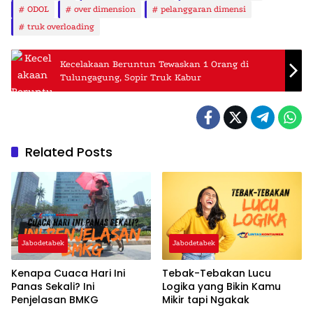
ODOL
over dimension
pelanggaran dimensi
truk overloading
Kecelakaan Beruntun Tewaskan 1 Orang di
Tulungagung, Sopir Truk Kabur
Related Posts
Jabodetabek
Jabodetabek
Kenapa Cuaca Hari Ini
Tebak-Tebakan Lucu
Panas Sekali? Ini
Logika yang Bikin Kamu
Penjelasan BMKG
Mikir tapi Ngakak