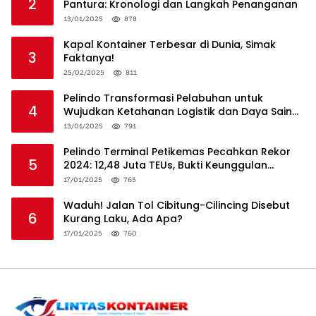
2
Pantura: Kronologi dan Langkah Penanganan
13/01/2025
878
Kapal Kontainer Terbesar di Dunia, Simak
3
Faktanya!
25/02/2025
811
Pelindo Transformasi Pelabuhan untuk
4
Wujudkan Ketahanan Logistik dan Daya Saing
Global
13/01/2025
791
Pelindo Terminal Petikemas Pecahkan Rekor
5
2024: 12,48 Juta TEUs, Bukti Keunggulan
Logistik Nasional
17/01/2025
765
Waduh! Jalan Tol Cibitung-Cilincing Disebut
6
Kurang Laku, Ada Apa?
17/01/2025
760