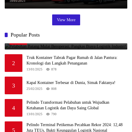
Sektor Ini
18/01/2025
View More
Pelabuhan Batang Mulai Beroperasi, Pangkas Biaya
Popular Posts
1
Logistik Industri!
09/08/2025
998
Truk Kontainer Tabrak Pagar Rumah di Jalan Pantura:
2
Kronologi dan Langkah Penanganan
13/01/2025
878
Kapal Kontainer Terbesar di Dunia, Simak Faktanya!
3
25/02/2025
808
Pelindo Transformasi Pelabuhan untuk Wujudkan
4
Ketahanan Logistik dan Daya Saing Global
13/01/2025
790
Pelindo Terminal Petikemas Pecahkan Rekor 2024: 12,48
5
Juta TEUs, Bukti Keunggulan Logistik Nasional