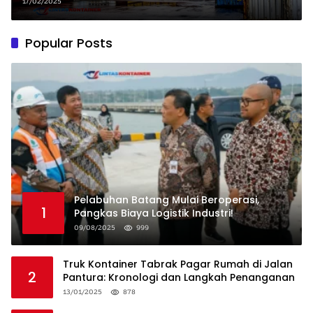
Penjelasan DJBC
17/02/2025
Popular Posts
Pelabuhan Batang Mulai Beroperasi,
1
Pangkas Biaya Logistik Industri!
09/08/2025
999
Truk Kontainer Tabrak Pagar Rumah di Jalan
2
Pantura: Kronologi dan Langkah Penanganan
13/01/2025
878