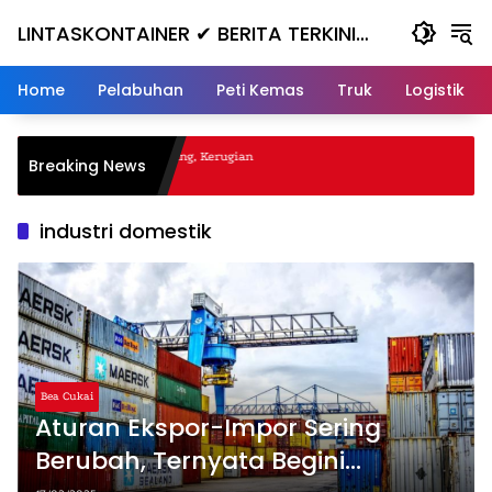
Skip
LINTASKONTAINER ✔ BERITA TERKINI
to
content
KONTAINER TERBARU HARI INI
Home
Pelabuhan
Peti Kemas
Truk
Logistik
al Nanjak, Masuk ke Jurang, Kerugian
Breaking News
a
industri domestik
Bea Cukai
Aturan Ekspor-Impor Sering
Berubah, Ternyata Begini