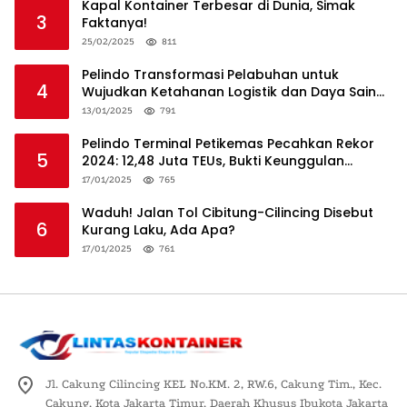
Kapal Kontainer Terbesar di Dunia, Simak
3
Faktanya!
25/02/2025
811
Pelindo Transformasi Pelabuhan untuk
4
Wujudkan Ketahanan Logistik dan Daya Saing
Global
13/01/2025
791
Pelindo Terminal Petikemas Pecahkan Rekor
5
2024: 12,48 Juta TEUs, Bukti Keunggulan
Logistik Nasional
17/01/2025
765
Waduh! Jalan Tol Cibitung-Cilincing Disebut
6
Kurang Laku, Ada Apa?
17/01/2025
761
Jl. Cakung Cilincing KEL No.KM. 2, RW.6, Cakung Tim., Kec.
Cakung, Kota Jakarta Timur, Daerah Khusus Ibukota Jakarta