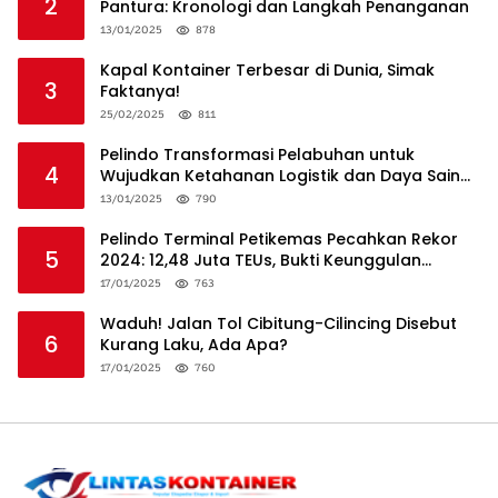
2
Pantura: Kronologi dan Langkah Penanganan
13/01/2025
878
Kapal Kontainer Terbesar di Dunia, Simak
3
Faktanya!
25/02/2025
811
Pelindo Transformasi Pelabuhan untuk
4
Wujudkan Ketahanan Logistik dan Daya Saing
Global
13/01/2025
790
Pelindo Terminal Petikemas Pecahkan Rekor
5
2024: 12,48 Juta TEUs, Bukti Keunggulan
Logistik Nasional
17/01/2025
763
Waduh! Jalan Tol Cibitung-Cilincing Disebut
6
Kurang Laku, Ada Apa?
17/01/2025
760