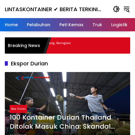
Skip
LINTASKONTAINER ✔ BERITA TERKINI
to
content
KONTAINER TERBARU HARI INI
Home
Pelabuhan
Peti Kemas
Truk
Logistik
gal Nanjak, Masuk ke Jurang, Kerugian
Breaking News
a
Ekspor Durian
Bea Cukai
100 Kontainer Durian Thailand
Ditolak Masuk China: Skandal