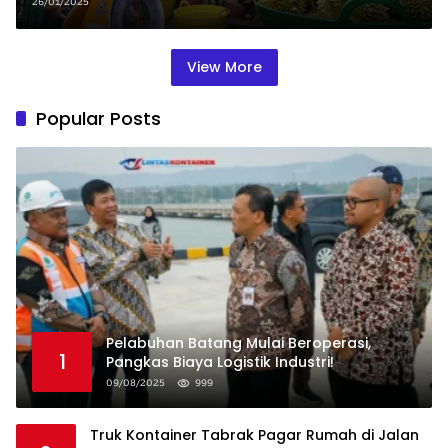
Pewarna Kimia yang
26/01/2025
Menggemparkan
View More
Popular Posts
Pelabuhan Batang Mulai Beroperasi,
1
Pangkas Biaya Logistik Industri!
09/08/2025
999
Truk Kontainer Tabrak Pagar Rumah di Jalan