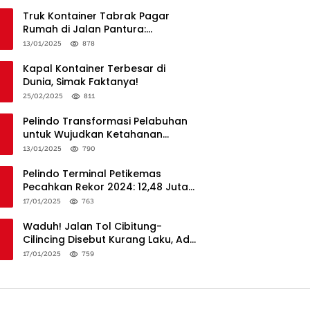
Truk Kontainer Tabrak Pagar
Rumah di Jalan Pantura:
Kronologi dan Langkah
13/01/2025
878
Penanganan
Kapal Kontainer Terbesar di
Dunia, Simak Faktanya!
25/02/2025
811
Pelindo Transformasi Pelabuhan
untuk Wujudkan Ketahanan
Logistik dan Daya Saing Global
13/01/2025
790
Pelindo Terminal Petikemas
Pecahkan Rekor 2024: 12,48 Juta
TEUs, Bukti Keunggulan Logistik
17/01/2025
763
Nasional
Waduh! Jalan Tol Cibitung-
Cilincing Disebut Kurang Laku, Ada
Apa?
17/01/2025
759