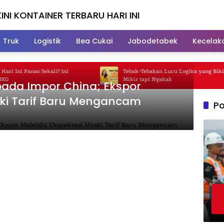
INI KONTAINER TERBARU HARI INI
Truk
Logistik
Bea Cukai
Jabodetabek
Kecelak
 Ini Panas Sekali? Ini
Tebak-Tebakan Lucu Logika yang Bikin 
Mikir tapi Ngakak
pada Impor China; Ekspor
ski Tarif Baru Mengancam
Po