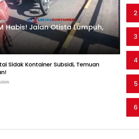
2
M Habis! Jalan Otista Lumpuh,
3
4
ai Sidak Kontainer Subsidi, Temuan
an!
5
/2025
6