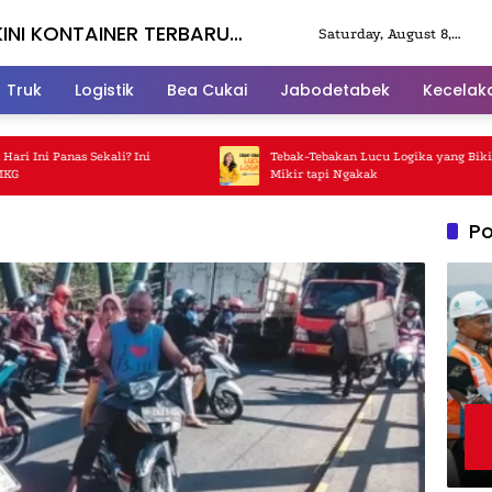
KINI KONTAINER TERBARU
Saturday, August 8,
2026
Truk
Logistik
Bea Cukai
Jabodetabek
Kecelak
ni Panas Sekali? Ini
Tebak-Tebakan Lucu Logika yang Bikin Ka
Mikir tapi Ngakak
Po