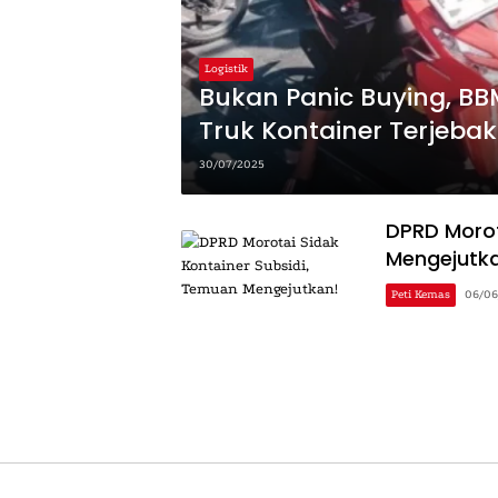
Logistik
Bukan Panic Buying, BB
Truk Kontainer Terjebak
30/07/2025
DPRD Morot
Mengejutk
Peti Kemas
06/06