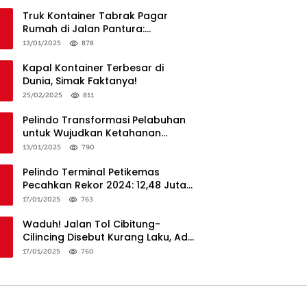
Truk Kontainer Tabrak Pagar
Rumah di Jalan Pantura:
Kronologi dan Langkah
13/01/2025
878
Penanganan
Kapal Kontainer Terbesar di
Dunia, Simak Faktanya!
25/02/2025
811
Pelindo Transformasi Pelabuhan
untuk Wujudkan Ketahanan
Logistik dan Daya Saing Global
13/01/2025
790
Pelindo Terminal Petikemas
Pecahkan Rekor 2024: 12,48 Juta
TEUs, Bukti Keunggulan Logistik
17/01/2025
763
Nasional
Waduh! Jalan Tol Cibitung-
Cilincing Disebut Kurang Laku, Ada
Apa?
17/01/2025
760