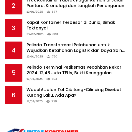
2
Pantura: Kronologi dan Langkah Penanganan
13/01/2025
877
Kapal Kontainer Terbesar di Dunia, Simak
3
Faktanya!
25/02/2025
808
Pelindo Transformasi Pelabuhan untuk
4
Wujudkan Ketahanan Logistik dan Daya Saing
Global
13/01/2025
790
Pelindo Terminal Petikemas Pecahkan Rekor
5
2024: 12,48 Juta TEUs, Bukti Keunggulan
Logistik Nasional
17/01/2025
763
Waduh! Jalan Tol Cibitung-Cilincing Disebut
6
Kurang Laku, Ada Apa?
17/01/2025
759