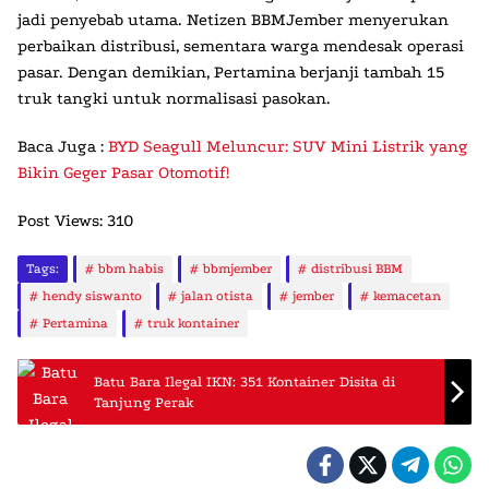
jadi penyebab utama. Netizen
BBMJember
menyerukan
perbaikan distribusi, sementara warga mendesak operasi
pasar. Dengan demikian, Pertamina berjanji tambah 15
truk tangki untuk normalisasi pasokan.
Baca Juga :
BYD Seagull Meluncur: SUV Mini Listrik yang
Bikin Geger Pasar Otomotif!
Post Views:
310
Tags:
bbm habis
bbmjember
distribusi BBM
hendy siswanto
jalan otista
jember
kemacetan
Pertamina
truk kontainer
Batu Bara Ilegal IKN: 351 Kontainer Disita di
Tanjung Perak