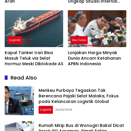
Arah
Ungkap Situasi Internal
Iran
Logistik
Bea Cukai
Kapal Tanker Iran Bisa
Lonjakan Harga Minyak
Masuk Teluk via Selat
Dunia Ancam Ketahanan
Hormuz Meski Diblokade AS
APBN Indonesia
Read Also
Menkeu Purbaya Tegaskan Tak
Berencana Pajaki Selat Malaka, Fokus
pada Kelancaran Logistik Global
Logistik
24/04/2026
Rumah Mirip Bus di Wonogiri Bakal Dicat
Persis PO Agramas, Simak Fakta