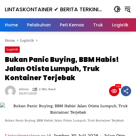
Skip
LINTASKONTAINER ✔ BERITA TERKINI
to
content
KONTAINER TERBARU HARI INI
Home
Pelabuhan
Peti Kemas
Truk
Logistik
Home
Logistik
Logistik
Bukan Panic Buying, BBM Habis!
Jalan Otista Lumpuh, Truk
Kontainer Terjebak
310
Admin
2 Min Read
30/07/2025
Bukan Panic Buying, BBM Habis! Jalan Otista Lumpuh, Truk Kontainer Terjebak
Lintaskontainer.co.id
,
Jember, 30 Juli 2025
–
Jalan Otto