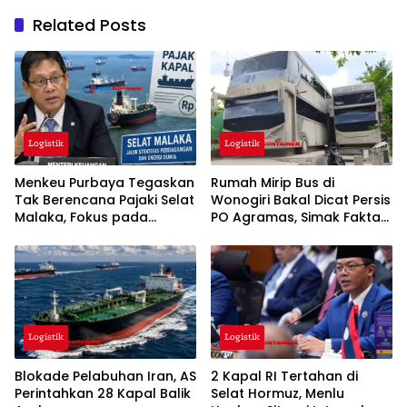
Related Posts
Logistik
Logistik
Menkeu Purbaya Tegaskan
Rumah Mirip Bus di
Tak Berencana Pajaki Selat
Wonogiri Bakal Dicat Persis
Malaka, Fokus pada
PO Agramas, Simak Fakta
Kelancaran Logistik Global
Lengkapnya
Logistik
Logistik
Blokade Pelabuhan Iran, AS
2 Kapal RI Tertahan di
Perintahkan 28 Kapal Balik
Selat Hormuz, Menlu